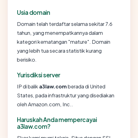
Usia domain
Domain telah terdaftar selama sekitar 7.6
tahun, yang menempatkannya dalam
kategori kematangan "mature". Domain
yang lebih tua secara statistik kurang
berisiko.
Yurisdiksi server
IP di balik
a3law.com
berada di United
States, pada infrastruktur yang disediakan
oleh Amazon.com, Inc..
Haruskah Anda mempercayai
a3law.com?
Skor kami murni teknis. Situs dengan SSL