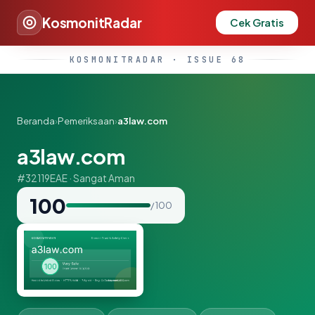
KosmonitRadar
Cek Gratis
KOSMONITRADAR · ISSUE 68
Beranda
›
Pemeriksaan
›
a3law.com
a3law.com
#32119EAE · Sangat Aman
100
/ 100