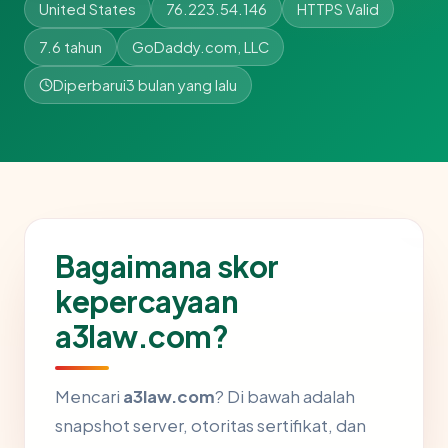
United States
76.223.54.146
HTTPS Valid
7.6 tahun
GoDaddy.com, LLC
Diperbarui
3 bulan yang lalu
Bagaimana skor
kepercayaan
a3law.com?
Mencari
a3law.com
? Di bawah adalah
snapshot server, otoritas sertifikat, dan