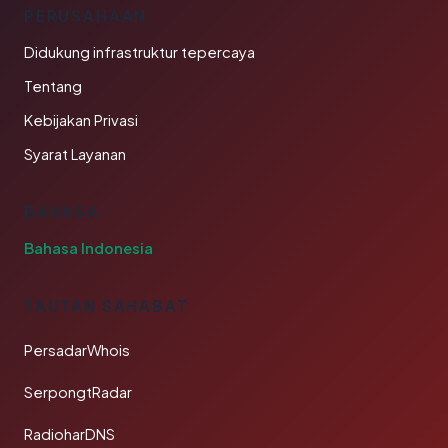
PERUSAHAAN
Didukung infrastruktur tepercaya
Tentang
Kebijakan Privasi
Syarat Layanan
BAHASA
Bahasa Indonesia
TAUTAN SAHABAT
PersadarWhois
SerpongtRadar
RadioharDNS