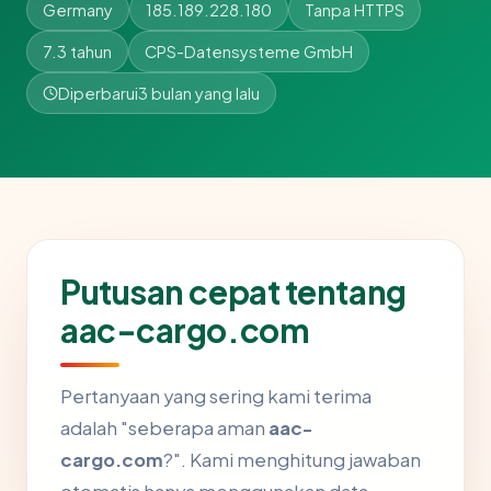
Germany
185.189.228.180
Tanpa HTTPS
7.3 tahun
CPS-Datensysteme GmbH
Diperbarui
3 bulan yang lalu
Putusan cepat tentang
aac-cargo.com
Pertanyaan yang sering kami terima
adalah "seberapa aman
aac-
cargo.com
?". Kami menghitung jawaban