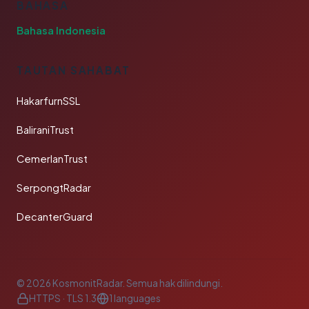
BAHASA
Bahasa Indonesia
TAUTAN SAHABAT
HakarfurnSSL
BaliraniTrust
CemerlanTrust
SerpongtRadar
DecanterGuard
© 2026 KosmonitRadar. Semua hak dilindungi.
HTTPS · TLS 1.3
1 languages