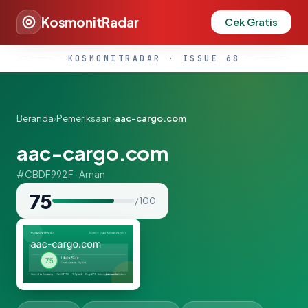
KosmonitRadar
Cek Gratis
KOSMONITRADAR · ISSUE 68
Beranda
›
Pemeriksaan
›
aac-cargo.com
aac-cargo.com
#CBDF992F · Aman
75
/ 100