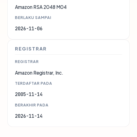
Amazon RSA 2048 M04
BERLAKU SAMPAI
2026-11-06
REGISTRAR
REGISTRAR
Amazon Registrar, Inc.
TERDAFTAR PADA
2005-11-14
BERAKHIR PADA
2026-11-14