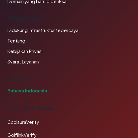
Domain yang baru diperiksa
PERUSAHAAN
Didukung infrastruktur tepercaya
Tentang
Kebijakan Privasi
Syarat Layanan
BAHASA
Bahasa Indonesia
TAUTAN SAHABAT
CcclsuraVerify
GolflinkVerify