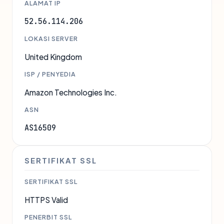
ALAMAT IP
52.56.114.206
LOKASI SERVER
United Kingdom
ISP / PENYEDIA
Amazon Technologies Inc.
ASN
AS16509
SERTIFIKAT SSL
SERTIFIKAT SSL
HTTPS Valid
PENERBIT SSL