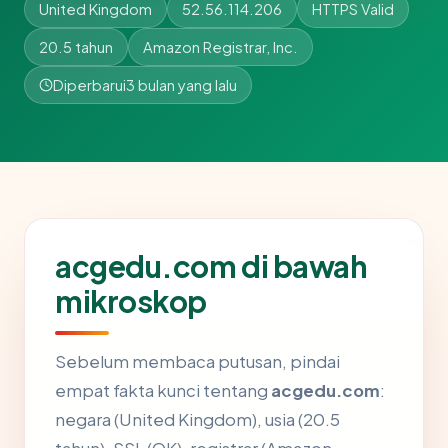
United Kingdom
52.56.114.206
HTTPS Valid
20.5 tahun
Amazon Registrar, Inc.
Diperbarui
3 bulan yang lalu
acgedu.com di bawah
mikroskop
Sebelum membaca putusan, pindai
empat fakta kunci tentang
acgedu.com
:
negara (United Kingdom), usia (20.5