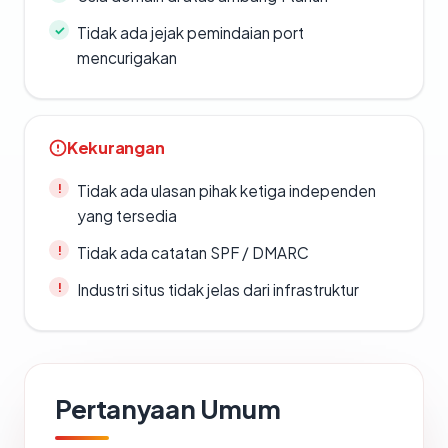
Tidak ada jejak pemindaian port
mencurigakan
Kekurangan
Tidak ada ulasan pihak ketiga independen
yang tersedia
Tidak ada catatan SPF / DMARC
Industri situs tidak jelas dari infrastruktur
Pertanyaan Umum