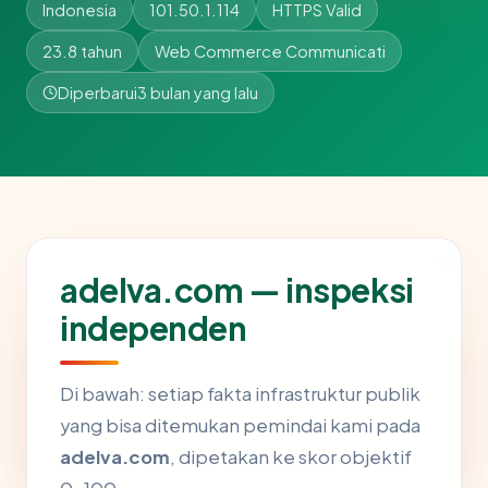
Indonesia
101.50.1.114
HTTPS Valid
23.8 tahun
Web Commerce Communicati
Diperbarui
3 bulan yang lalu
adelva.com — inspeksi
independen
Di bawah: setiap fakta infrastruktur publik
yang bisa ditemukan pemindai kami pada
adelva.com
, dipetakan ke skor objektif