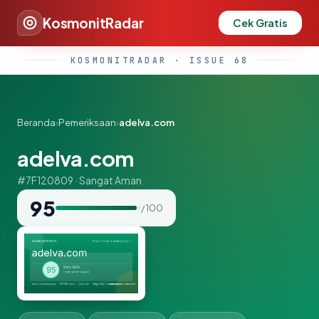
KosmonitRadar
Cek Gratis
KOSMONITRADAR · ISSUE 68
Beranda
›
Pemeriksaan
›
adelva.com
adelva.com
#7F120809 · Sangat Aman
95
/ 100