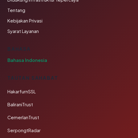
Tentang
Kebijakan Privasi
Syarat Layanan
BAHASA
Bahasa Indonesia
TAUTAN SAHABAT
HakarfurnSSL
BaliraniTrust
CemerlanTrust
SerpongtRadar