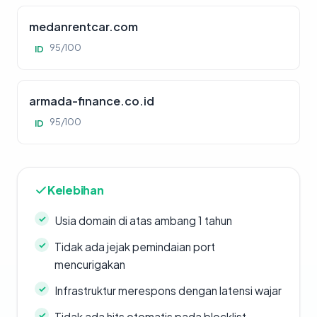
medanrentcar.com
95/100
ID
armada-finance.co.id
95/100
ID
Kelebihan
Usia domain di atas ambang 1 tahun
Tidak ada jejak pemindaian port
mencurigakan
Infrastruktur merespons dengan latensi wajar
Tidak ada hits otomatis pada blocklist