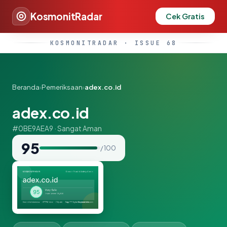
KosmonitRadar
Cek Gratis
KOSMONITRADAR · ISSUE 68
Beranda
›
Pemeriksaan
›
adex.co.id
adex.co.id
#0BE9AEA9 · Sangat Aman
95
/ 100