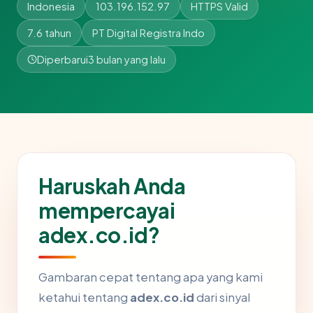
Indonesia
103.196.152.97
HTTPS Valid
7.6 tahun
PT Digital Registra Indo
Diperbarui
3 bulan yang lalu
Haruskah Anda
mempercayai
adex.co.id?
Gambaran cepat tentang apa yang kami
ketahui tentang
adex.co.id
dari sinyal