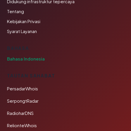
Didukung infrastruktur tepercaya
Tentang
Kebijakan Privasi
Syarat Layanan
BAHASA
Bahasa Indonesia
TAUTAN SAHABAT
PersadarWhois
SerpongtRadar
RadioharDNS
RelionteWhois