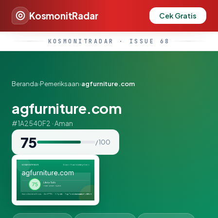
KosmonitRadar
Cek Gratis
KOSMONITRADAR · ISSUE 68
Beranda
›
Pemeriksaan
›
agfurniture.com
agfurniture.com
#1A2540F2 · Aman
75
/ 100