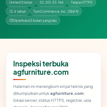
United States
52.201.53.166
Tanpa HTTPS
12.6 tahun
TurnCommerce, Inc. DBA N
Diperbarui
3 bulan yang lalu
Inspeksi terbuka
agfurniture.com
Halaman ini merangkum sinyal teknis yang
dikumpulkan untuk
agfurniture.com
:
lokasi server, status HTTPS, registrar, usia