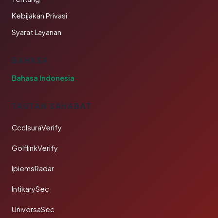
Kebijakan Privasi
Syarat Layanan
BAHASA
Bahasa Indonesia
TAUTAN SAHABAT
CcclsuraVerify
GolflinkVerify
IpiemsRadar
IntikarySec
UniversaSec