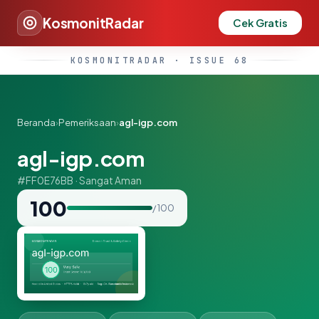
KosmonitRadar
Cek Gratis
KOSMONITRADAR · ISSUE 68
Beranda
›
Pemeriksaan
›
agl-igp.com
agl-igp.com
#FF0E76BB · Sangat Aman
100
/ 100