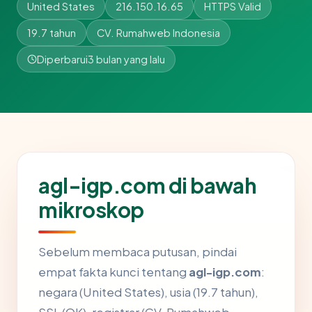
United States
216.150.16.65
HTTPS Valid
19.7 tahun
CV. Rumahweb Indonesia
Diperbarui
3 bulan yang lalu
agl-igp.com di bawah
mikroskop
Sebelum membaca putusan, pindai
empat fakta kunci tentang
agl-igp.com
:
negara (United States), usia (19.7 tahun),