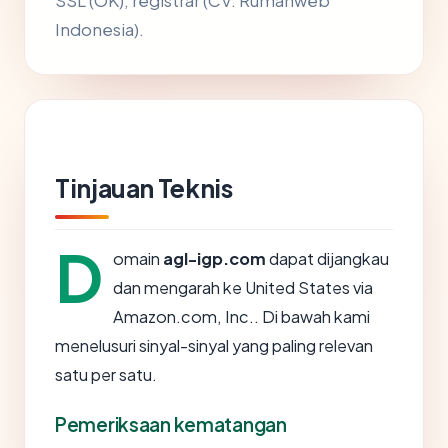
SSL (OK), registrar (CV. Rumahweb
Indonesia).
Tinjauan Teknis
D
omain
agl-igp.com
dapat dijangkau
dan mengarah ke United States via
Amazon.com, Inc.. Di bawah kami
menelusuri sinyal-sinyal yang paling relevan
satu per satu.
Pemeriksaan kematangan