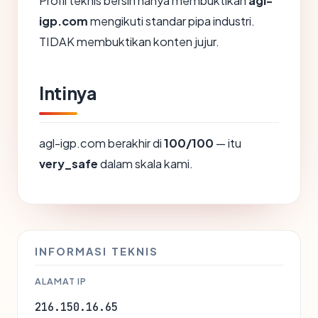
Profil teknis bersih hanya membuktikan
agl-
igp.com
mengikuti standar pipa industri.
TIDAK membuktikan konten jujur.
Intinya
agl-igp.com berakhir di
100/100
— itu
very_safe
dalam skala kami.
INFORMASI TEKNIS
ALAMAT IP
216.150.16.65