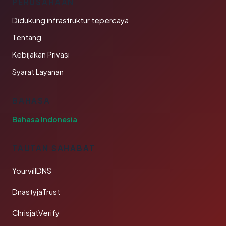
PERUSAHAAN
Didukung infrastruktur tepercaya
Tentang
Kebijakan Privasi
Syarat Layanan
BAHASA
Bahasa Indonesia
TAUTAN SAHABAT
YourvillDNS
DnastyjaTrust
ChrisjatVerify