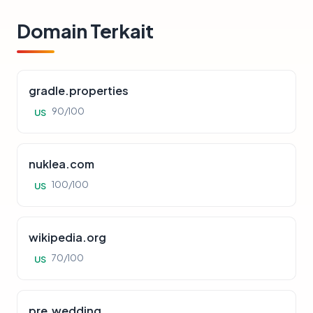
Domain Terkait
gradle.properties
90/100
US
nuklea.com
100/100
US
wikipedia.org
70/100
US
pre.wedding