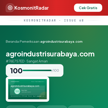
KosmonitRadar
Cek Gratis
KOSMONITRADAR · ISSUE 68
Beranda
›
Pemeriksaan
›
agroindustrisurabaya.com
agroindustrisurabaya.com
#76E757ED · Sangat Aman
100
/ 100