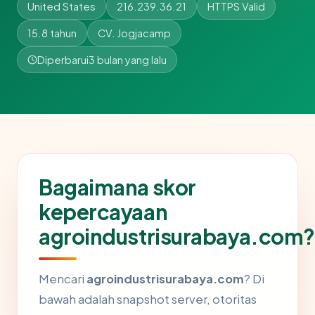
United States
216.239.36.21
HTTPS Valid
15.8 tahun
CV. Jogjacamp
Diperbarui
3 bulan yang lalu
Bagaimana skor
kepercayaan
agroindustrisurabaya.com?
Mencari
agroindustrisurabaya.com
? Di
bawah adalah snapshot server, otoritas