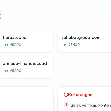
t
harpa.co.id
sahabatgroup.com
95/100
95/100
ID
ID
armada-finance.co.id
95/100
ID
Kekurangan
Selalu verifikasi kont