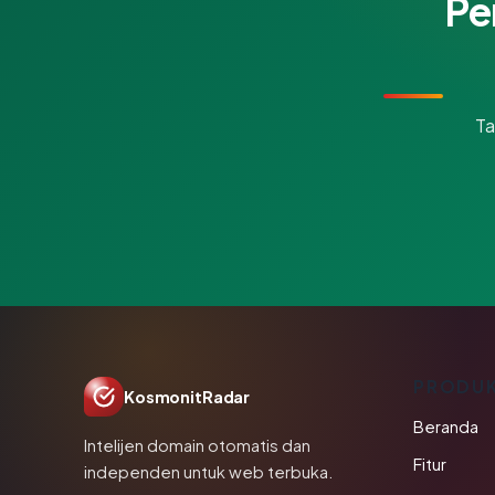
Pe
Ta
PRODU
KosmonitRadar
Beranda
Intelijen domain otomatis dan
Fitur
independen untuk web terbuka.