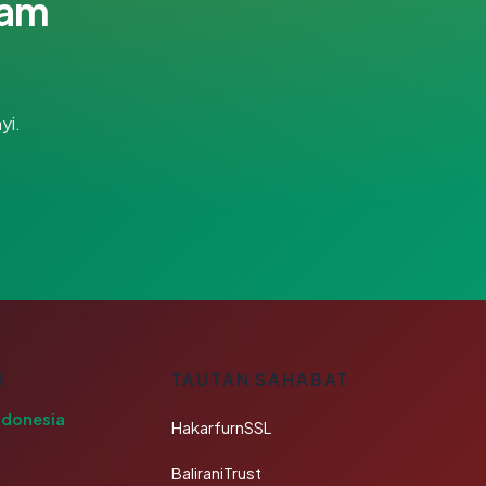
lam
yi.
A
TAUTAN SAHABAT
ndonesia
HakarfurnSSL
BaliraniTrust