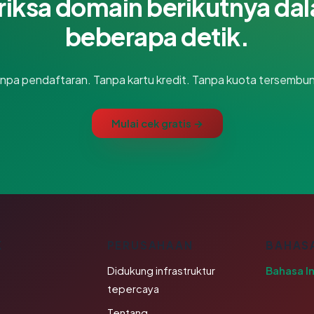
riksa domain berikutnya da
beberapa detik.
npa pendaftaran. Tanpa kartu kredit. Tanpa kuota tersembun
Mulai cek gratis →
K
PERUSAHAAN
BAHAS
Didukung infrastruktur
Bahasa I
tepercaya
Tentang