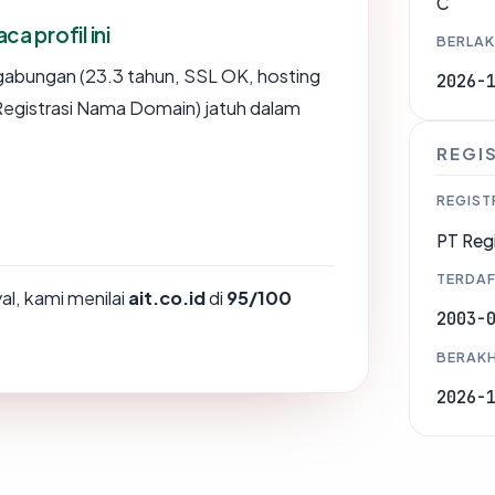
C
 profil ini
BERLAK
gabungan (23.3 tahun, SSL OK, hosting
2026-
Registrasi Nama Domain) jatuh dalam
REGI
REGIST
PT Reg
TERDAF
l, kami menilai
ait.co.id
di
95/100
2003-
BERAKH
2026-