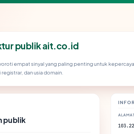
ktur publik ait.co.id
roti empat sinyal yang paling penting untuk kepercayaan
si registrar, dan usia domain.
INFO
ALAMAT
 publik
103.2