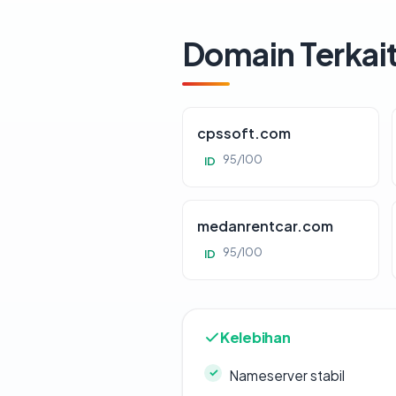
Domain Terkai
cpssoft.com
95/100
ID
medanrentcar.com
95/100
ID
Kelebihan
Nameserver stabil