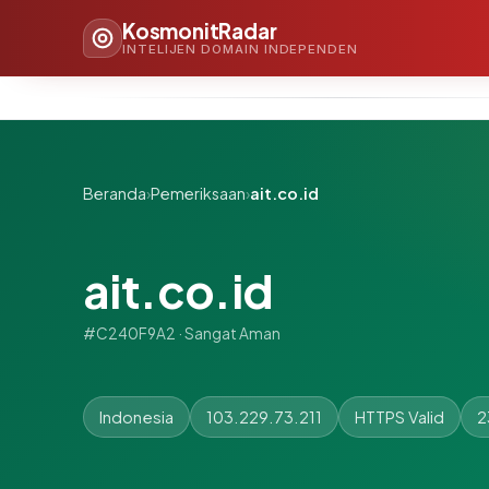
KosmonitRadar
INTELIJEN DOMAIN INDEPENDEN
Beranda
›
Pemeriksaan
›
ait.co.id
ait.co.id
#C240F9A2 · Sangat Aman
Indonesia
103.229.73.211
HTTPS Valid
2