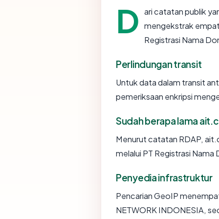
D
ari catatan publik y
mengekstrak empat a
Registrasi Nama Doma
Perlindungan transit
Untuk data dalam transit an
pemeriksaan enkripsi meng
Sudah berapa lama ait.c
Menurut catatan RDAP, ait.co
melalui PT Registrasi Nama
Penyedia infrastruktur
Pencarian GeoIP menempa
NETWORK INDONESIA, secara