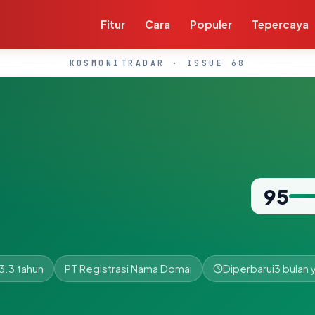
Fitur
Cara
Populer
Tepercaya
KOSMONITRADAR · ISSUE 68
95
3.3 tahun
PT Registrasi Nama Domai
Diperbarui
3 bulan 