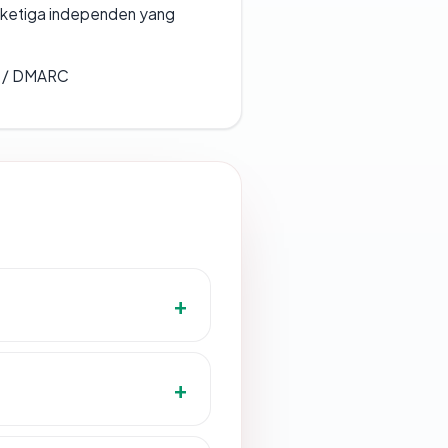
k ketiga independen yang
F / DMARC