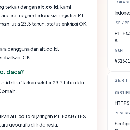
LOKASI
ang terkait dengan
ait.co.id
, kami
Indones
nchor: negara Indonesia, registrar PT
ISP / P
in, usia 23.3 tahun, status enkripsi OK.
PT. E
A
tara pengguna dan ait.co.id,
ASN
embalikan: OK.
AS136
o.id ada?
SERTI
.id didaftarkan sekitar 23.3 tahun lalu
 Domain.
SERTIFI
HTTPS 
PENERB
tkan
ait.co.id
di jaringan PT. EXABYTES
Sectigo
 geografis di Indonesia.