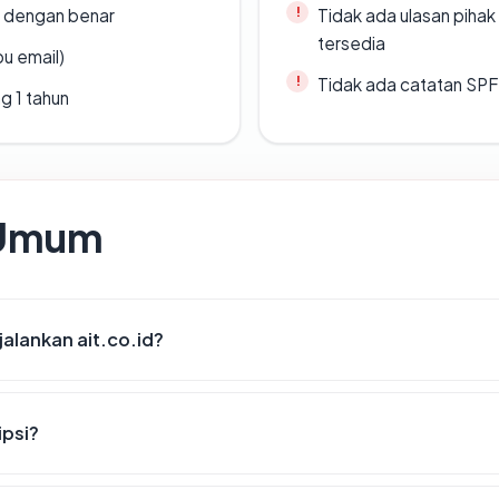
i dengan benar
Tidak ada ulasan piha
tersedia
u email)
Tidak ada catatan SP
g 1 tahun
 Umum
alankan ait.co.id?
ipsi?