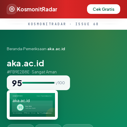
KosmonitRadar
Cek Gratis
KOSMONITRADAR · ISSUE 68
Beranda
›
Pemeriksaan
›
aka.ac.id
aka.ac.id
#FB9E2B8E · Sangat Aman
95
/ 100