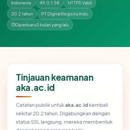
Indonesia
49.0.1.58
HTTPS Valid
20.2 tahun
PT Digital Registra Indo
Diperbarui
3 bulan yang lalu
Tinjauan keamanan
aka.ac.id
Catatan publik untuk
aka.ac.id
kembali
sekitar 20.2 tahun. Digabungkan dengan
status SSL langsung, mereka membentuk