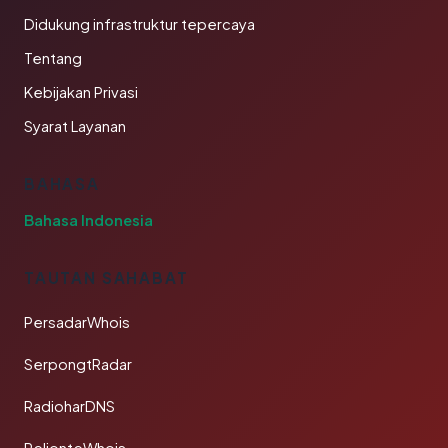
Didukung infrastruktur tepercaya
Tentang
Kebijakan Privasi
Syarat Layanan
BAHASA
Bahasa Indonesia
TAUTAN SAHABAT
PersadarWhois
SerpongtRadar
RadioharDNS