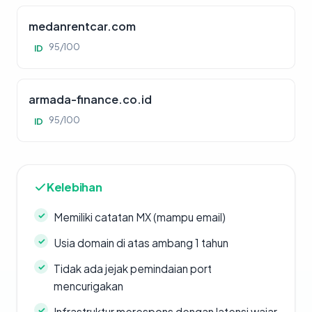
medanrentcar.com
95/100
ID
armada-finance.co.id
95/100
ID
Kelebihan
Memiliki catatan MX (mampu email)
Usia domain di atas ambang 1 tahun
Tidak ada jejak pemindaian port
mencurigakan
Infrastruktur merespons dengan latensi wajar