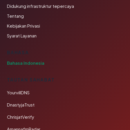
Didukung infrastruktur tepercaya
Tentang
Kebijakan Privasi
Syarat Layanan
BAHASA
Bahasa Indonesia
TAUTAN SAHABAT
YourvillDNS
DnastyjaTrust
ChrisjatVerify
AmannafmRadar