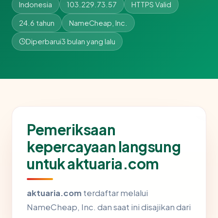
Indonesia
103.229.73.57
HTTPS Valid
24.6 tahun
NameCheap, Inc.
Diperbarui
3 bulan yang lalu
Pemeriksaan
kepercayaan langsung
untuk aktuaria.com
aktuaria.com
terdaftar melalui
NameCheap, Inc. dan saat ini disajikan dari