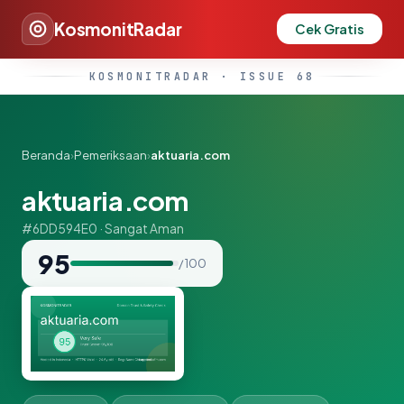
KosmonitRadar
Cek Gratis
KOSMONITRADAR · ISSUE 68
Beranda
›
Pemeriksaan
›
aktuaria.com
aktuaria.com
#6DD594E0 · Sangat Aman
95
/ 100