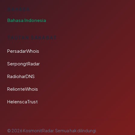
BAHASA
Bahasa Indonesia
TAUTAN SAHABAT
PersadarWhois
SerpongtRadar
RadioharDNS
RelionteWhois
HelenscaTrust
© 2026 KosmonitRadar. Semua hak dilindungi.