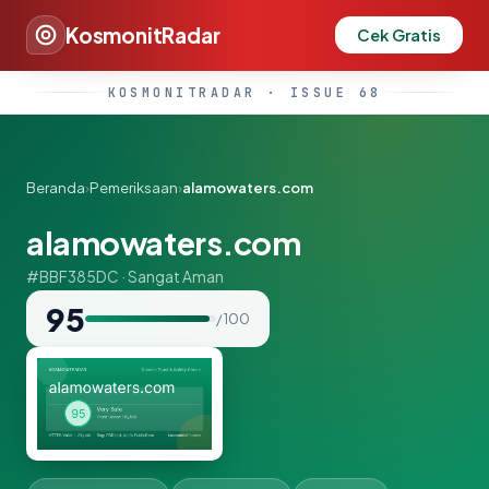
KosmonitRadar
Cek Gratis
KOSMONITRADAR · ISSUE 68
Beranda
›
Pemeriksaan
›
alamowaters.com
alamowaters.com
#BBF385DC · Sangat Aman
95
/ 100