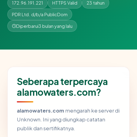
172.96.191.221
HTTPS Valid
23 tahun
PDR Ltd. d/b/a PublicDom
Diperbarui
3 bulan yang lalu
Seberapa terpercaya
alamowaters.com?
alamowaters.com
mengarah ke server di
Unknown. Ini yang diungkap catatan
publik dan sertifikatnya.