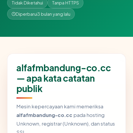
Tidak Diketahui
Tanpa HTTPS
Diperbarui
3 bulan yang lalu
alfafmbandung-co.cc
— apa kata catatan
publik
Mesin kepercayaan kami memeriksa
alfafmbandung-co.cc
pada hosting
Unknown, registrar (Unknown), dan status
SSL.