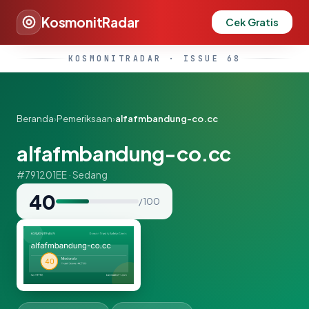
KosmonitRadar
Cek Gratis
KOSMONITRADAR · ISSUE 68
Beranda
›
Pemeriksaan
›
alfafmbandung-co.cc
alfafmbandung-co.cc
#791201EE · Sedang
40
/ 100