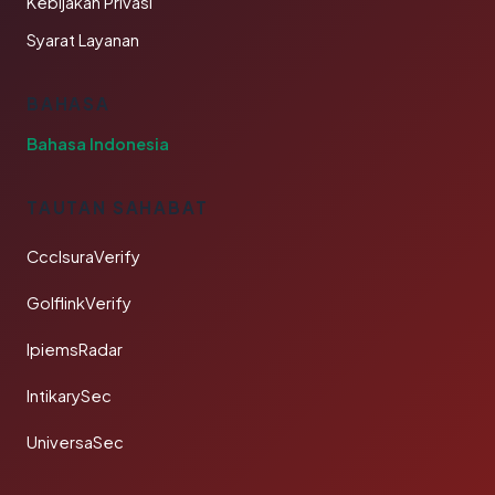
Kebijakan Privasi
Syarat Layanan
BAHASA
Bahasa Indonesia
TAUTAN SAHABAT
CcclsuraVerify
GolflinkVerify
IpiemsRadar
IntikarySec
UniversaSec