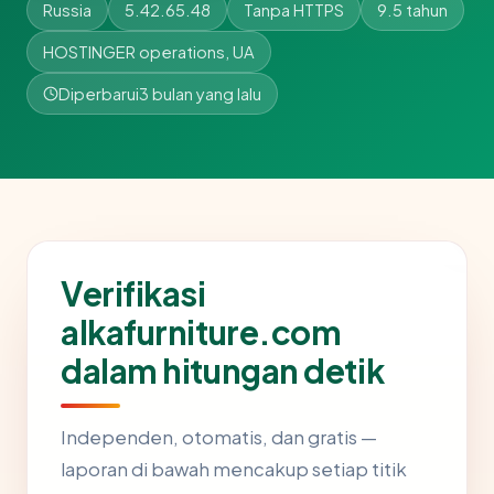
Russia
5.42.65.48
Tanpa HTTPS
9.5 tahun
HOSTINGER operations, UA
Diperbarui
3 bulan yang lalu
Verifikasi
alkafurniture.com
dalam hitungan detik
Independen, otomatis, dan gratis —
laporan di bawah mencakup setiap titik