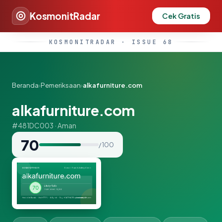
KosmonitRadar
Cek Gratis
KOSMONITRADAR · ISSUE 68
Beranda
›
Pemeriksaan
›
alkafurniture.com
alkafurniture.com
#481DC003 · Aman
70
/ 100