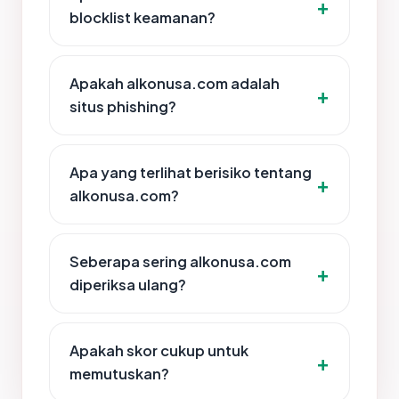
blocklist keamanan?
Apakah alkonusa.com adalah
situs phishing?
Apa yang terlihat berisiko tentang
alkonusa.com?
Seberapa sering alkonusa.com
diperiksa ulang?
Apakah skor cukup untuk
memutuskan?