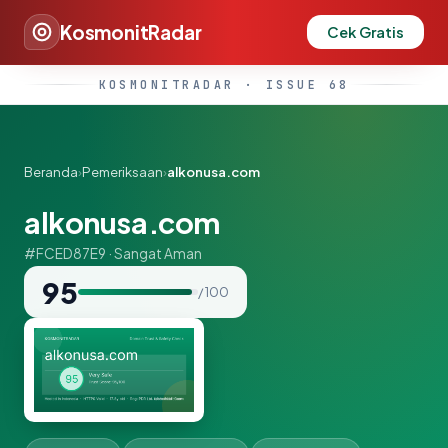
KosmonitRadar
Cek Gratis
KOSMONITRADAR · ISSUE 68
Beranda
›
Pemeriksaan
›
alkonusa.com
alkonusa.com
#FCED87E9 · Sangat Aman
95
/ 100