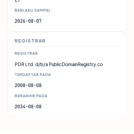
BERLAKU SAMPAI
2026-08-07
REGISTRAR
REGISTRAR
PDR Ltd. d/b/a PublicDomainRegistry.co
TERDAFTAR PADA
2008-08-08
BERAKHIR PADA
2034-08-08