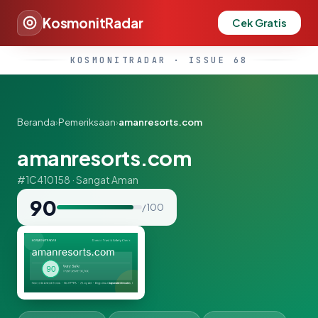
KosmonitRadar
Cek Gratis
KOSMONITRADAR · ISSUE 68
Beranda
›
Pemeriksaan
›
amanresorts.com
amanresorts.com
#1C410158 · Sangat Aman
90
/ 100