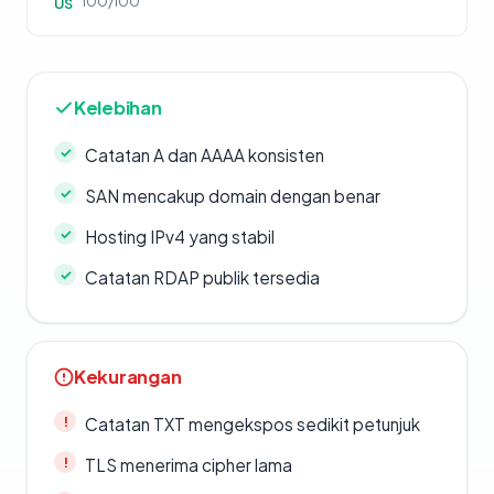
100/100
US
Kelebihan
Catatan A dan AAAA konsisten
SAN mencakup domain dengan benar
Hosting IPv4 yang stabil
Catatan RDAP publik tersedia
Kekurangan
Catatan TXT mengekspos sedikit petunjuk
TLS menerima cipher lama