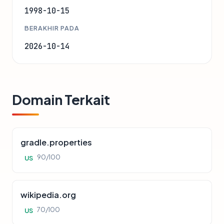
1998-10-15
BERAKHIR PADA
2026-10-14
Domain Terkait
gradle.properties
90/100
US
wikipedia.org
70/100
US