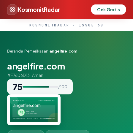
KosmonitRadar
Cek Gratis
KOSMONITRADAR · ISSUE 68
Beranda
›
Pemeriksaan
›
angelfire.com
angelfire.com
#F76D6D13 · Aman
75
/ 100