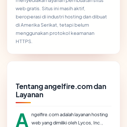
menyediakan layanan pembuatan situs
web gratis. Situs ini masih aktif,
beroperasi di industri hosting dan dibuat
di Amerika Serikat, tetapi belum
menggunakan protokol keamanan
HTTPS.
Tentang angelfire.com dan
Layanan
A
ngelfire.com adalah layanan hosting
web yang dimiliki oleh Lycos, Inc.,