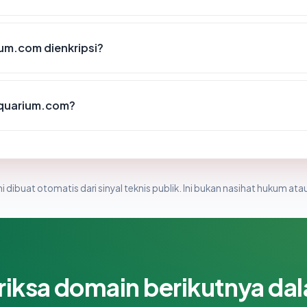
m.com dienkripsi?
quarium.com?
i dibuat otomatis dari sinyal teknis publik. Ini bukan nasihat hukum atau
riksa domain berikutnya da