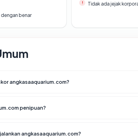
Tidak ada jejak korpora
i dengan benar
 Umum
skor angkasaaquarium.com?
um.com penipuan?
jalankan angkasaaquarium.com?