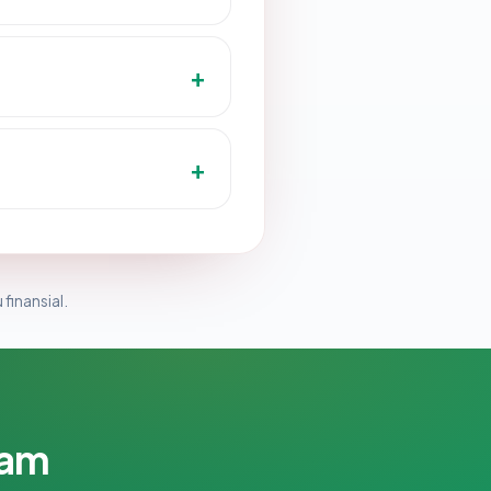
 finansial.
lam