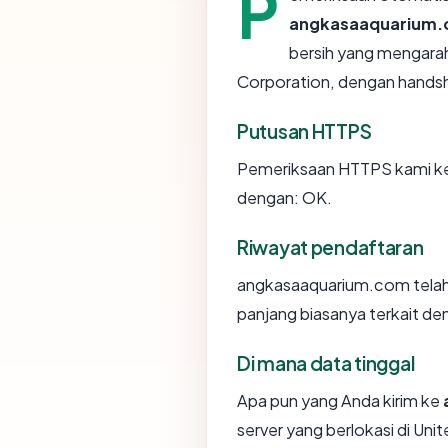
P
angkasaaquarium
bersih yang mengarah
Corporation, dengan hand
Putusan HTTPS
Pemeriksaan HTTPS kami k
dengan: OK.
Riwayat pendaftaran
angkasaaquarium.com telah 
panjang biasanya terkait d
Di mana data tinggal
Apa pun yang Anda kirim ke
server yang berlokasi di Uni