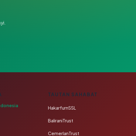
yi.
A
TAUTAN SAHABAT
ndonesia
HakarfurnSSL
BaliraniTrust
CemerlanTrust