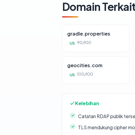
Domain Terkai
gradle.properties
90/100
US
geocities.com
100/100
US
Kelebihan
Catatan RDAP publik ters
TLS mendukung cipher m