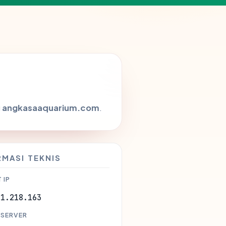
g
angkasaaquarium.com
.
RMASI TEKNIS
 IP
41.218.163
 SERVER