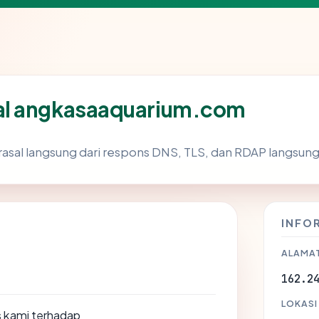
al angkasaaquarium.com
asal langsung dari respons DNS, TLS, dan RDAP langsun
INFO
ALAMAT
162.2
LOKASI
 kami terhadap