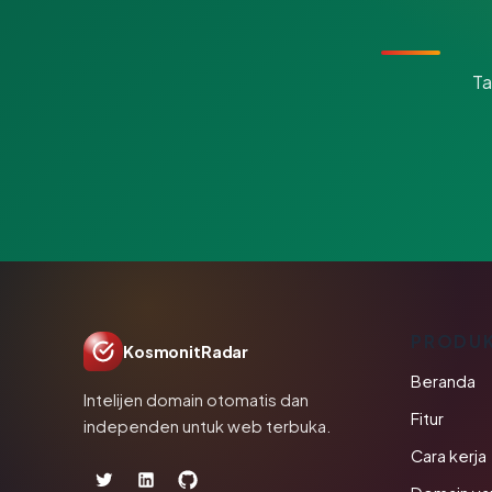
Ta
PRODU
KosmonitRadar
Beranda
Intelijen domain otomatis dan
Fitur
independen untuk web terbuka.
Cara kerja