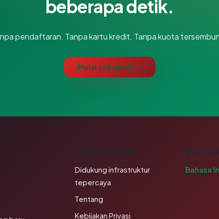
beberapa detik.
npa pendaftaran. Tanpa kartu kredit. Tanpa kuota tersembun
Mulai cek gratis →
K
PERUSAHAAN
BAHAS
Didukung infrastruktur
Bahasa I
tepercaya
Tentang
Kebijakan Privasi