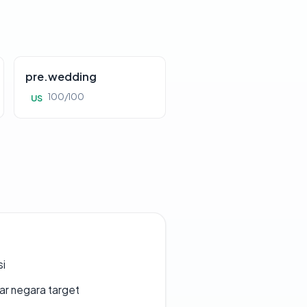
pre.wedding
100/100
US
si
uar negara target