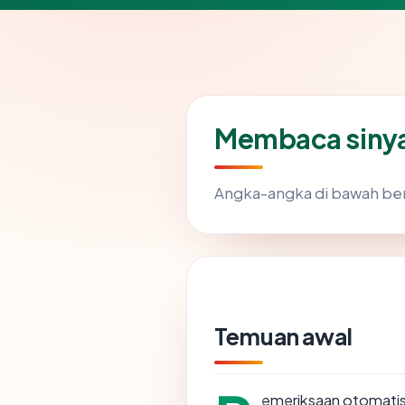
Membaca siny
Angka-angka di bawah ber
Temuan awal
emeriksaan otomatis