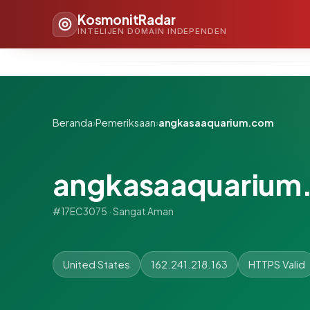
KosmonitRadar
INTELIJEN DOMAIN INDEPENDEN
Beranda
›
Pemeriksaan
›
angkasaaquarium.com
angkasaaquarium
#17EC3075 · Sangat Aman
United States
162.241.218.163
HTTPS Valid