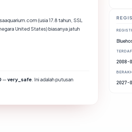
REGI
saaquarium.com (usia 17.8 tahun, SSL
 negara United States) biasanya jatuh
REGIST
Bluehos
TERDAF
2008-
BERAKH
0
—
very_safe
. Ini adalah putusan
2027-