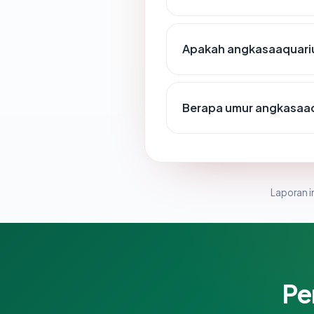
Apakah angkasaaquariu
Berapa umur angkasaa
Laporan in
Pe