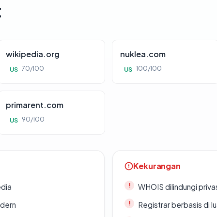
t
wikipedia.org
nuklea.com
70/100
100/100
US
US
primarent.com
90/100
US
Kekurangan
edia
WHOIS dilindungi priva
odern
Registrar berbasis di l