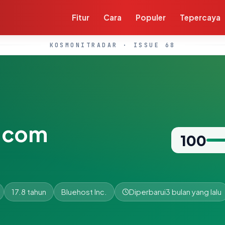
Fitur
Cara
Populer
Tepercaya
KOSMONITRADAR · ISSUE 68
.com
100
17.8 tahun
Bluehost Inc.
Diperbarui
3 bulan yang lalu