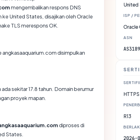
United
.com
mengembalikan respons DNS
ISP / P
 ke United States, disajikan oleh Oracle
shake TLS merespons OK.
Oracle
ASN
AS318
e angkasaaquarium.com disimpulkan
SERTI
SERTIFI
ada sekitar 17.8 tahun. Domain berumur
HTTPS 
engan proyek mapan.
PENERB
R13
angkasaaquarium.com
diproses di
BERLAK
ted States.
2026-