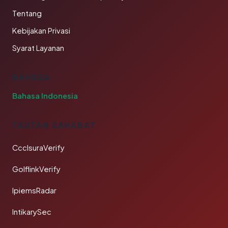
Tentang
Kebijakan Privasi
Syarat Layanan
BAHASA
Bahasa Indonesia
TAUTAN SAHABAT
CcclsuraVerify
GolflinkVerify
IpiemsRadar
IntikarySec