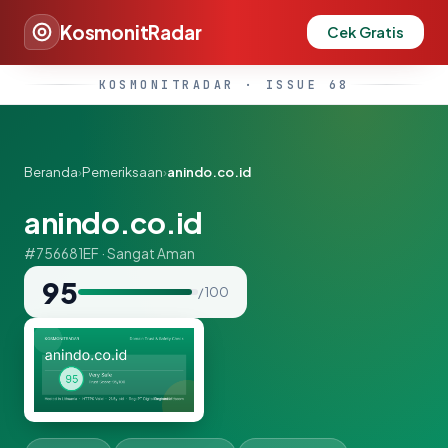
KosmonitRadar
Cek Gratis
KOSMONITRADAR · ISSUE 68
Beranda
›
Pemeriksaan
›
anindo.co.id
anindo.co.id
#756681EF · Sangat Aman
95
/ 100