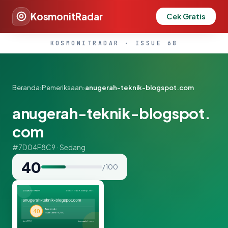
KosmonitRadar
Cek Gratis
KOSMONITRADAR · ISSUE 68
Beranda
›
Pemeriksaan
›
anugerah-teknik-blogspot.com
anugerah-teknik-blogspot.
com
#7D04F8C9 · Sedang
40
/ 100