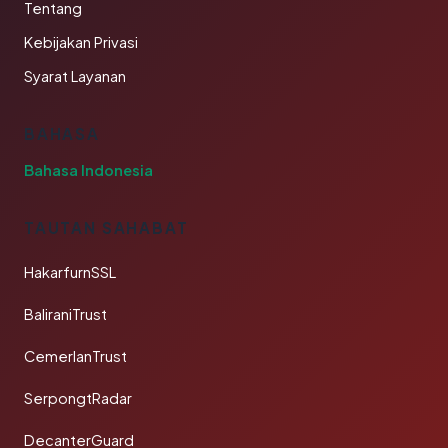
Tentang
Kebijakan Privasi
Syarat Layanan
BAHASA
Bahasa Indonesia
TAUTAN SAHABAT
HakarfurnSSL
BaliraniTrust
CemerlanTrust
SerpongtRadar
DecanterGuard