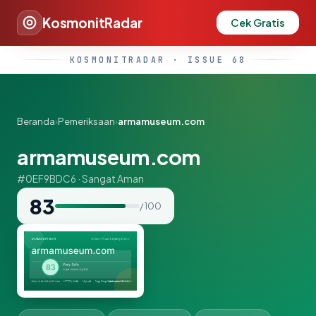
KosmonitRadar
Cek Gratis
KOSMONITRADAR · ISSUE 68
Beranda
›
Pemeriksaan
›
armamuseum.com
armamuseum.com
#0EF9BDC6 · Sangat Aman
83
/ 100