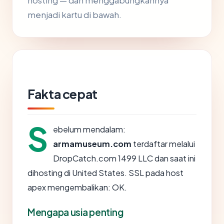
hosting — dan menggabungkannya
menjadi kartu di bawah.
Fakta cepat
S
ebelum mendalam:
armamuseum.com
terdaftar melalui
DropCatch.com 1499 LLC dan saat ini
dihosting di United States. SSL pada host
apex mengembalikan: OK.
Mengapa usia penting