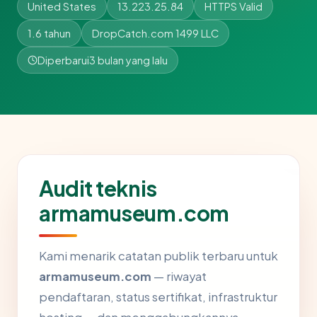
United States
13.223.25.84
HTTPS Valid
1.6 tahun
DropCatch.com 1499 LLC
Diperbarui
3 bulan yang lalu
Audit teknis
armamuseum.com
Kami menarik catatan publik terbaru untuk
armamuseum.com
— riwayat
pendaftaran, status sertifikat, infrastruktur