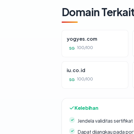
Domain Terkai
yogyes.com
100/100
SG
iu.co.id
100/100
SG
Kelebihan
Jendela validitas sertifikat 
Dapat dijangkau pada por