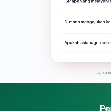
ISP apa yang melayani 
Di mana mengajukan ke
Apakah asianagri.com m
Laporan in
Pe