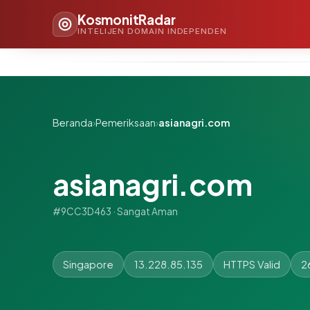
KosmonitRadar
INTELIJEN DOMAIN INDEPENDEN
Beranda
›
Pemeriksaan
›
asianagri.com
asianagri.com
#9CC3D463 · Sangat Aman
Singapore
13.228.85.135
HTTPS Valid
2