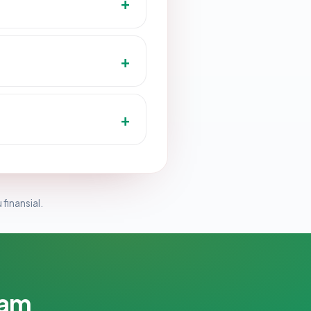
 finansial.
lam