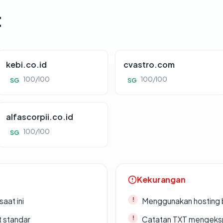
t
kebi.co.id
cvastro.com
100/100
100/100
SG
SG
alfascorpii.co.id
100/100
SG
Kekurangan
saat ini
Menggunakan hosting 
t standar
Catatan TXT mengeksp