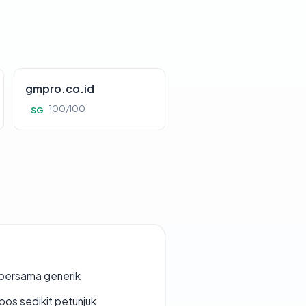
gmpro.co.id
100/100
SG
bersama generik
os sedikit petunjuk