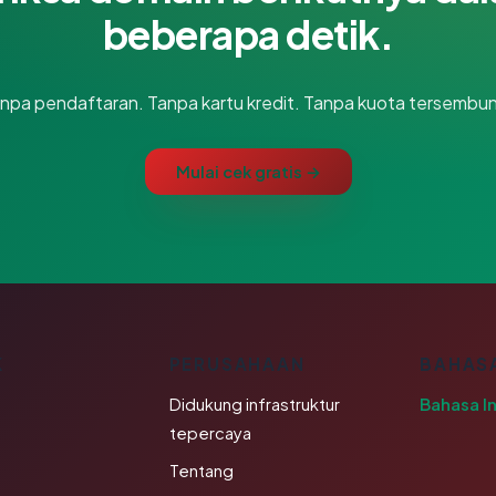
beberapa detik.
npa pendaftaran. Tanpa kartu kredit. Tanpa kuota tersembun
Mulai cek gratis →
K
PERUSAHAAN
BAHAS
Didukung infrastruktur
Bahasa I
tepercaya
Tentang