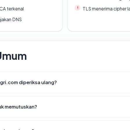
 CA terkenal
TLS menerima cipher 
ajakan DNS
 Umum
gri.com diperiksa ulang?
tuk memutuskan?