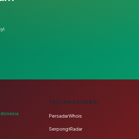
yi.
A
TAUTAN SAHABAT
ndonesia
PersadarWhois
SerpongtRadar