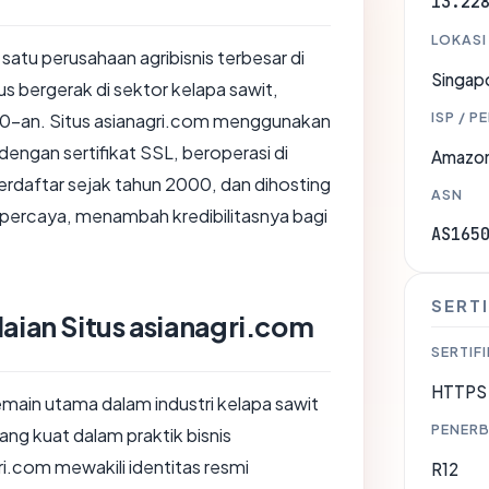
13.22
LOKASI
h satu perusahaan agribisnis terbesar di
Singap
s bergerak di sektor kelapa sawit,
ISP / P
1970-an. Situs asianagri.com menggunakan
ngan sertifikat SSL, beroperasi di
Amazon
rdaftar sejak tahun 2000, dan dihosting
ASN
rpercaya, menambah kredibilitasnya bagi
AS165
SERTI
laian Situs asianagri.com
SERTIFI
HTTPS 
emain utama dalam industri kelapa sawit
PENERB
ang kuat dalam praktik bisnis
ri.com mewakili identitas resmi
R12