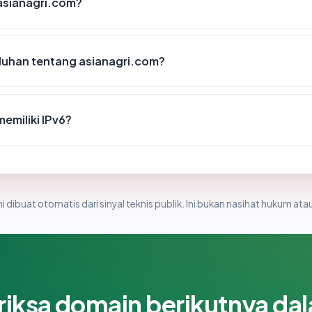
asianagri.com?
luhan tentang asianagri.com?
emiliki IPv6?
i dibuat otomatis dari sinyal teknis publik. Ini bukan nasihat hukum atau
riksa domain berikutnya da