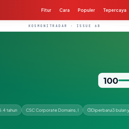
Fitur
Cara
Populer
Tepercaya
KOSMONITRADAR · ISSUE 68
100
6.4 tahun
CSC Corporate Domains, I
Diperbarui
3 bulan 