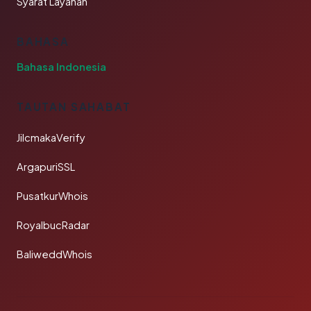
Syarat Layanan
BAHASA
Bahasa Indonesia
TAUTAN SAHABAT
JilcmakaVerify
ArgapuriSSL
PusatkurWhois
RoyalbucRadar
BaliweddWhois