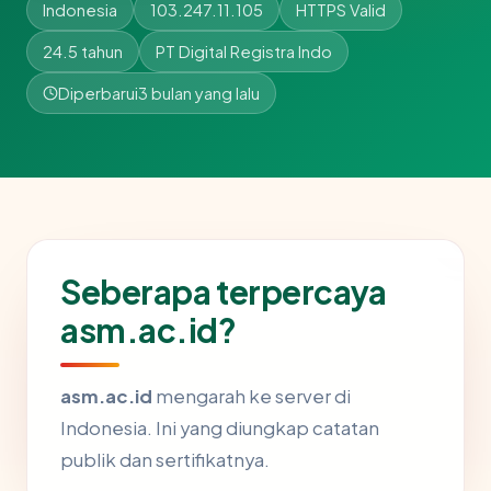
Indonesia
103.247.11.105
HTTPS Valid
24.5 tahun
PT Digital Registra Indo
Diperbarui
3 bulan yang lalu
Seberapa terpercaya
asm.ac.id?
asm.ac.id
mengarah ke server di
Indonesia. Ini yang diungkap catatan
publik dan sertifikatnya.