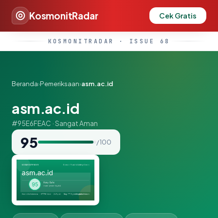
KosmonitRadar
Cek Gratis
KOSMONITRADAR · ISSUE 68
Beranda
›
Pemeriksaan
›
asm.ac.id
asm.ac.id
#95E6FEAC · Sangat Aman
95
/ 100