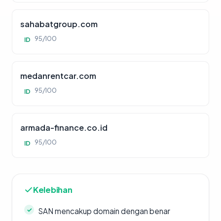
sahabatgroup.com
95/100
ID
medanrentcar.com
95/100
ID
armada-finance.co.id
95/100
ID
Kelebihan
SAN mencakup domain dengan benar