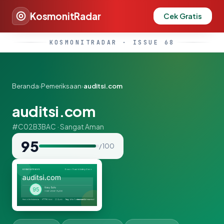
KosmonitRadar
Cek Gratis
KOSMONITRADAR · ISSUE 68
Beranda
›
Pemeriksaan
›
auditsi.com
auditsi.com
#C02B3BAC · Sangat Aman
95
/ 100