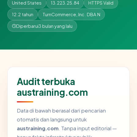
United States
13.223.25.84
HTTPS Valid
12.2 tahun
TurnCommerce, Inc. DBA N
Diperbarui
3 bulan yang lalu
Audit terbuka
austraining.com
Data di bawah berasal dari pencarian
otomatis dan langsung untuk
austraining.com
. Tanpa input editorial —