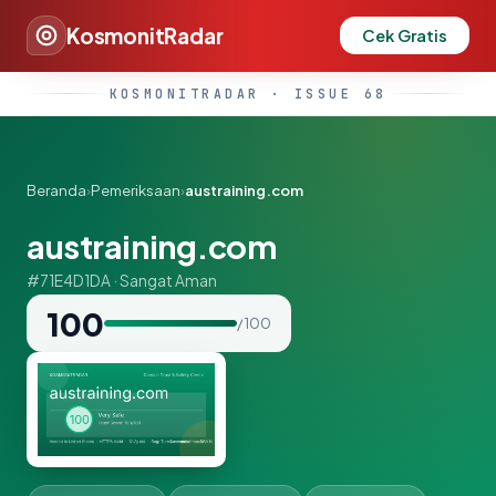
KosmonitRadar
Cek Gratis
KOSMONITRADAR · ISSUE 68
Beranda
›
Pemeriksaan
›
austraining.com
austraining.com
#71E4D1DA · Sangat Aman
100
/ 100