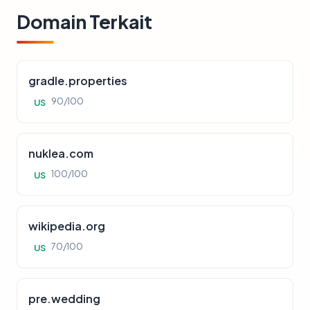
Domain Terkait
gradle.properties
90/100
US
nuklea.com
100/100
US
wikipedia.org
70/100
US
pre.wedding