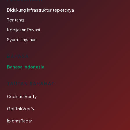
Didukung infrastruktur tepercaya
Tentang
Kebijakan Privasi
Syarat Layanan
BAHASA
Bahasa Indonesia
TAUTAN SAHABAT
CcclsuraVerify
GolflinkVerify
IpiemsRadar