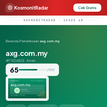
KosmonitRadar
Cek Gratis
KOSMONITRADAR · ISSUE 68
Beranda
›
Pemeriksaan
›
axg.com.my
axg.com.my
#F15DAB2E · Aman
65
/ 100