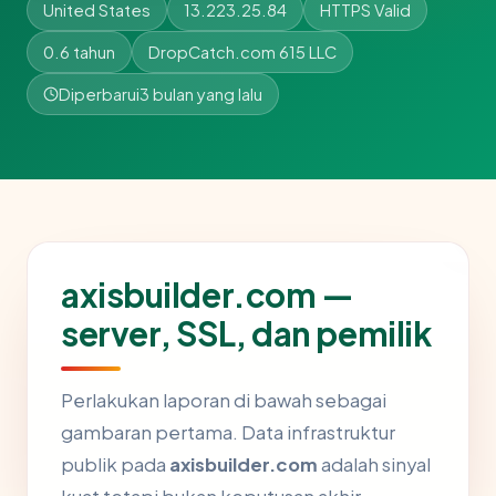
United States
13.223.25.84
HTTPS Valid
0.6 tahun
DropCatch.com 615 LLC
Diperbarui
3 bulan yang lalu
axisbuilder.com —
server, SSL, dan pemilik
Perlakukan laporan di bawah sebagai
gambaran pertama. Data infrastruktur
publik pada
axisbuilder.com
adalah sinyal