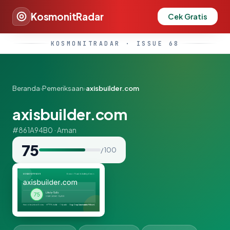
KosmonitRadar
Cek Gratis
KOSMONITRADAR · ISSUE 68
Beranda
›
Pemeriksaan
›
axisbuilder.com
axisbuilder.com
#861A94B0 · Aman
75
/ 100