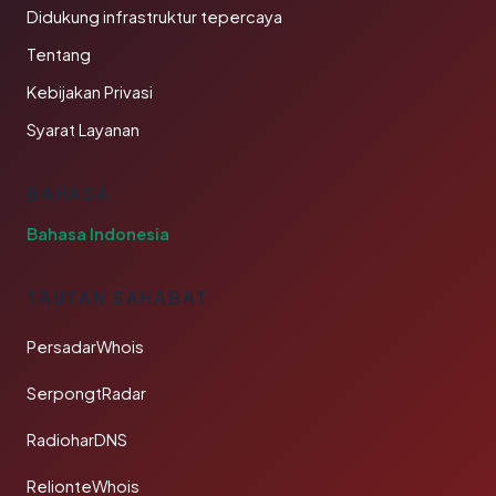
Didukung infrastruktur tepercaya
Tentang
Kebijakan Privasi
Syarat Layanan
BAHASA
Bahasa Indonesia
TAUTAN SAHABAT
PersadarWhois
SerpongtRadar
RadioharDNS
RelionteWhois