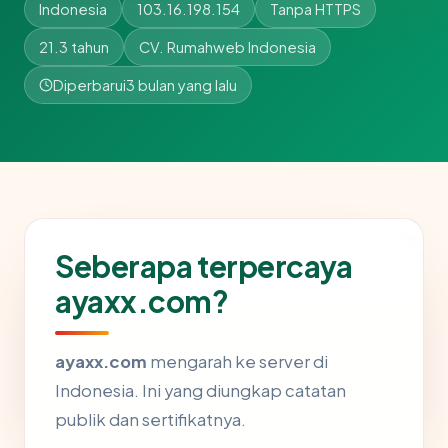
Indonesia
103.16.198.154
Tanpa HTTPS
21.3 tahun
CV. Rumahweb Indonesia
Diperbarui
3 bulan yang lalu
Seberapa terpercaya
ayaxx.com?
ayaxx.com
mengarah ke server di
Indonesia. Ini yang diungkap catatan
publik dan sertifikatnya.