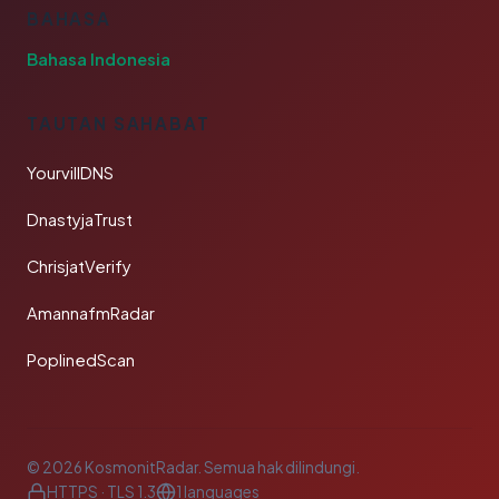
BAHASA
Bahasa Indonesia
TAUTAN SAHABAT
YourvillDNS
DnastyjaTrust
ChrisjatVerify
AmannafmRadar
PoplinedScan
© 2026 KosmonitRadar. Semua hak dilindungi.
HTTPS · TLS 1.3
1 languages