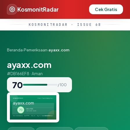
KosmonitRadar
Cek Gratis
KOSMONITRADAR · ISSUE 68
Beranda
›
Pemeriksaan
›
ayaxx.com
ayaxx.com
#DB166EF8 · Aman
70
/ 100