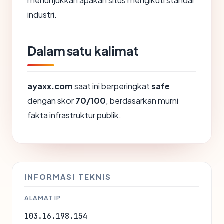
menunjukkan apakah situs mengikuti standar
industri.
Dalam satu kalimat
ayaxx.com
saat ini berperingkat
safe
dengan skor
70/100
, berdasarkan murni
fakta infrastruktur publik.
INFORMASI TEKNIS
ALAMAT IP
103.16.198.154