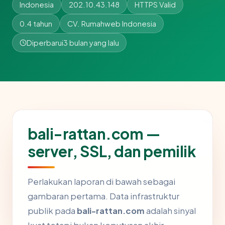
Indonesia
202.10.43.148
HTTPS Valid
0.4 tahun
CV. Rumahweb Indonesia
Diperbarui
3 bulan yang lalu
bali-rattan.com —
server, SSL, dan pemilik
Perlakukan laporan di bawah sebagai
gambaran pertama. Data infrastruktur
publik pada
bali-rattan.com
adalah sinyal