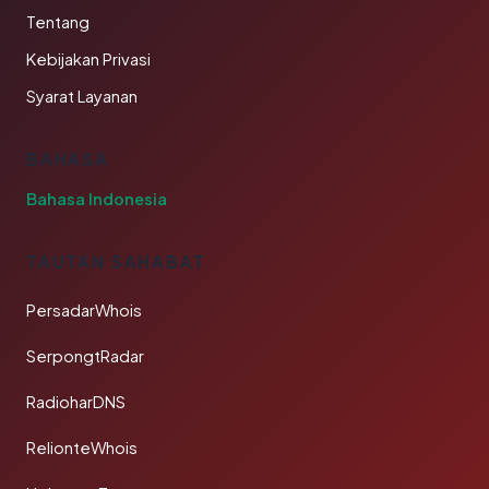
Tentang
Kebijakan Privasi
Syarat Layanan
BAHASA
Bahasa Indonesia
TAUTAN SAHABAT
PersadarWhois
SerpongtRadar
RadioharDNS
RelionteWhois