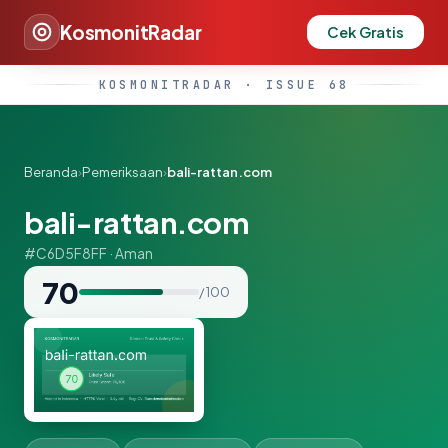
KosmonitRadar
Cek Gratis
KOSMONITRADAR · ISSUE 68
Beranda
›
Pemeriksaan
›
bali-rattan.com
bali-rattan.com
#C6D5F8FF · Aman
70
/ 100