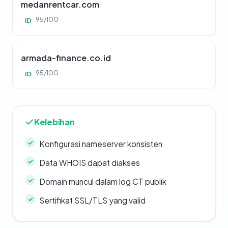
medanrentcar.com
95/100
ID
armada-finance.co.id
95/100
ID
Kelebihan
Konfigurasi nameserver konsisten
Data WHOIS dapat diakses
Domain muncul dalam log CT publik
Sertifikat SSL/TLS yang valid