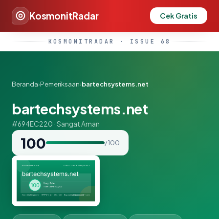
KosmonitRadar
Cek Gratis
KOSMONITRADAR · ISSUE 68
Beranda
›
Pemeriksaan
›
bartechsystems.net
bartechsystems.net
#694EC220 · Sangat Aman
100
/ 100