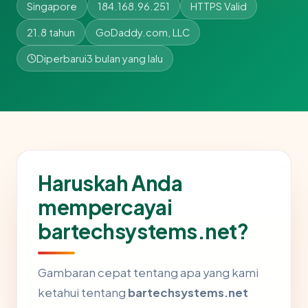
Singapore
184.168.96.251
HTTPS Valid
21.8 tahun
GoDaddy.com, LLC
Diperbarui
3 bulan yang lalu
Haruskah Anda
mempercayai
bartechsystems.net?
Gambaran cepat tentang apa yang kami
ketahui tentang
bartechsystems.net