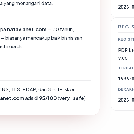
na yang menangani data.
2026-
g
REGI
upa
batavianet.com
— 30 tahun,
d — biasanya mencakup baik bisnis sah
REGIST
nti merek.
PDR Lt
y.co
TERDAF
1996-
DNS, TLS, RDAP, dan GeoIP, skor
BERAKH
ianet.com
ada di
95/100
(
very_safe
).
2026-