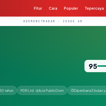
Fitur
Cara
Populer
Tepercaya
KOSMONITRADAR · ISSUE 68
95
30 tahun
PDR Ltd. d/b/a PublicDom
Diperbarui
3 bulan y