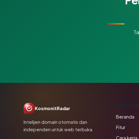
Ta
PRODU
KosmonitRadar
Beranda
Intelijen domain otomatis dan
Fitur
independen untuk web terbuka.
Cara kerja