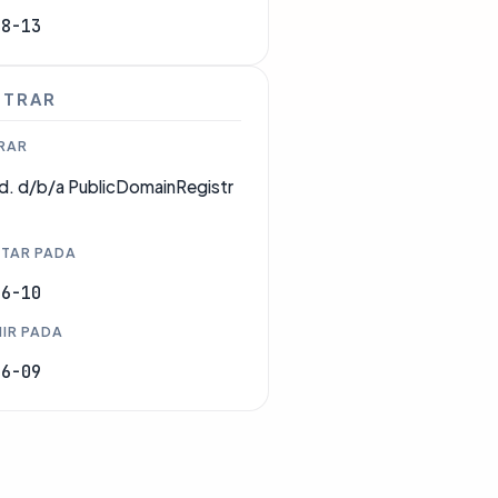
08-13
STRAR
RAR
d. d/b/a PublicDomainRegistr
TAR PADA
06-10
IR PADA
06-09