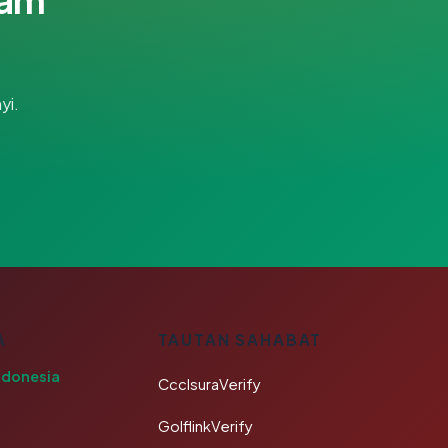
yi.
A
TAUTAN SAHABAT
ndonesia
CcclsuraVerify
GolflinkVerify