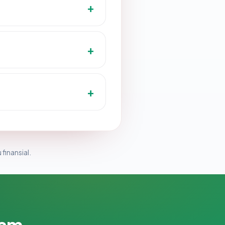
 finansial.
lam