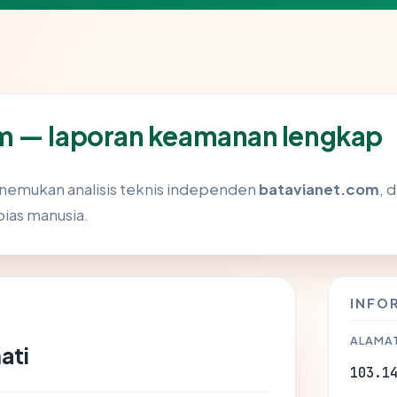
m — laporan keamanan lengkap
enemukan analisis teknis independen
batavianet.com
, 
bias manusia.
INFO
ALAMAT
ati
103.1