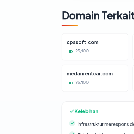
Domain Terkai
cpssoft.com
95/100
ID
medanrentcar.com
95/100
ID
Kelebihan
Infrastruktur merespons d