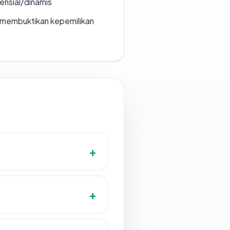
densial/dinamis
ak membuktikan kepemilikan