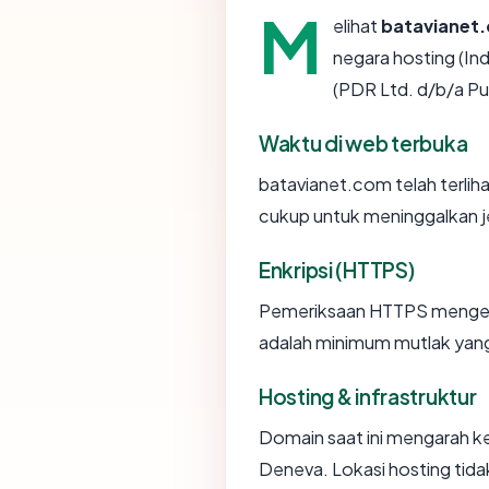
M
elihat
batavianet
negara hosting (Ind
(PDR Ltd. d/b/a P
Waktu di web terbuka
batavianet.com telah terliha
cukup untuk meninggalkan je
Enkripsi (HTTPS)
Pemeriksaan HTTPS mengemba
adalah minimum mutlak yang 
Hosting & infrastruktur
Domain saat ini mengarah ke
Deneva. Lokasi hosting tid