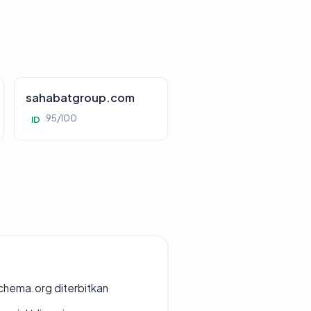
sahabatgroup.com
95/100
ID
chema.org diterbitkan