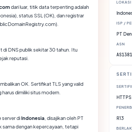
LOKASI
.com
dari luar, titik data terpenting adalah
Indones
onesia), status SSL (OK), dan registrar
ISP / P
ublicDomainRegistry.com).
PT Den
ASN
t di DNS publik sekitar 30 tahun. Itu
AS138
jak reputasi.
SERTI
likan OK. Sertifikat TLS yang valid
SERTIFI
harus dimiliki situs modern.
HTTPS 
PENERB
 server di
Indonesia
, disajikan oleh PT
R13
ak sama dengan kepercayaan, tetapi
BERLAK