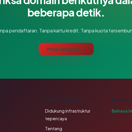
beberapa detik.
npa pendaftaran. Tanpa kartu kredit. Tanpa kuota tersembun
Mulai cek gratis →
K
PERUSAHAAN
BAHAS
Didukung infrastruktur
Bahasa I
tepercaya
Tentang