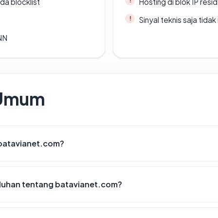
da blocklist
Hosting di blok IP resi
Sinyal teknis saja tid
ANN
 Umum
 batavianet.com?
luhan tentang batavianet.com?