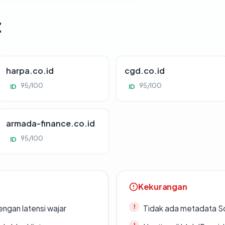
t
harpa.co.id
cgd.co.id
95/100
95/100
ID
ID
armada-finance.co.id
95/100
ID
Kekurangan
engan latensi wajar
Tidak ada metadata S