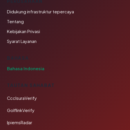
PERUSAHAAN
Didukung infrastruktur tepercaya
Tentang
Kebijakan Privasi
Syarat Layanan
BAHASA
Bahasa Indonesia
TAUTAN SAHABAT
CcclsuraVerify
GolflinkVerify
IpiemsRadar