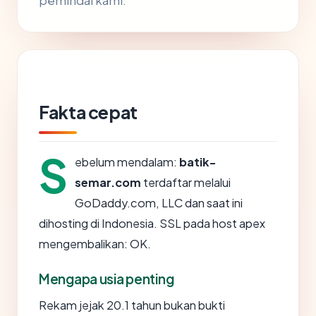
pemindai kami.
Fakta cepat
S
ebelum mendalam:
batik-
semar.com
terdaftar melalui
GoDaddy.com, LLC dan saat ini
dihosting di Indonesia. SSL pada host apex
mengembalikan: OK.
Mengapa usia penting
Rekam jejak 20.1 tahun bukan bukti