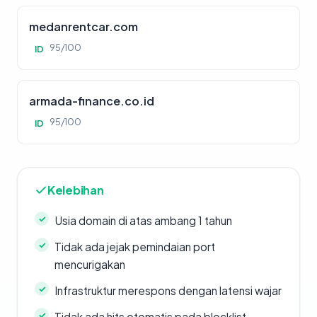
medanrentcar.com
95/100
ID
armada-finance.co.id
95/100
ID
Kelebihan
Usia domain di atas ambang 1 tahun
Tidak ada jejak pemindaian port
mencurigakan
Infrastruktur merespons dengan latensi wajar
Tidak ada hits otomatis pada blocklist