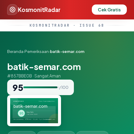
KosmonitRadar
Cek Gratis
KOSMONITRADAR · ISSUE 68
Beranda
›
Pemeriksaan
›
batik-semar.com
batik-semar.com
#857BBE0B · Sangat Aman
95
/ 100