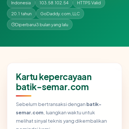
Indonesia
103.58.102.54
HTTPS Valid
20.1 tahun
GoDaddy.com, LLC
Diperbarui
3 bulan yang lalu
Kartu kepercayaan
batik-semar.com
Sebelum bertransaksi dengan
batik-
semar.com
, luangkan waktu untuk
melihat sinyal teknis yang dikembalikan