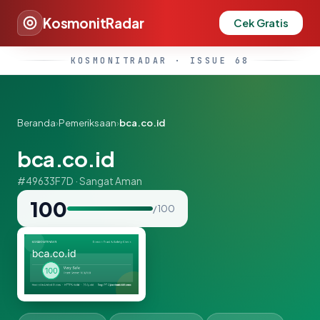
KosmonitRadar
Cek Gratis
KOSMONITRADAR · ISSUE 68
Beranda
›
Pemeriksaan
›
bca.co.id
bca.co.id
#49633F7D · Sangat Aman
100
/ 100