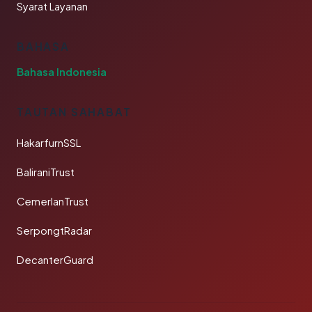
Syarat Layanan
BAHASA
Bahasa Indonesia
TAUTAN SAHABAT
HakarfurnSSL
BaliraniTrust
CemerlanTrust
SerpongtRadar
DecanterGuard