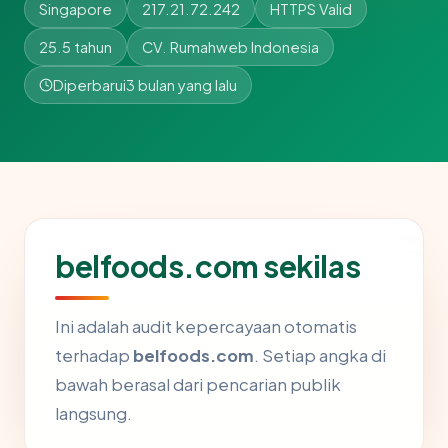
Singapore
217.21.72.242
HTTPS Valid
25.5 tahun
CV. Rumahweb Indonesia
Diperbarui
3 bulan yang lalu
belfoods.com sekilas
Ini adalah audit kepercayaan otomatis
terhadap
belfoods.com
. Setiap angka di
bawah berasal dari pencarian publik
langsung.