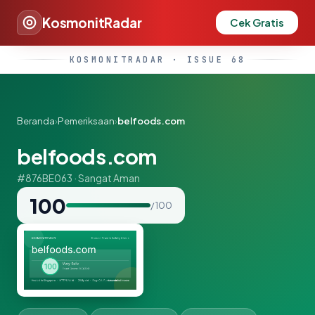
KosmonitRadar
Cek Gratis
KOSMONITRADAR · ISSUE 68
Beranda
›
Pemeriksaan
›
belfoods.com
belfoods.com
#876BE063 · Sangat Aman
100
/ 100