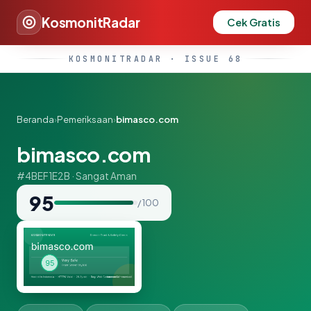
KosmonitRadar
Cek Gratis
KOSMONITRADAR · ISSUE 68
Beranda
›
Pemeriksaan
›
bimasco.com
bimasco.com
#4BEF1E2B · Sangat Aman
95
/ 100