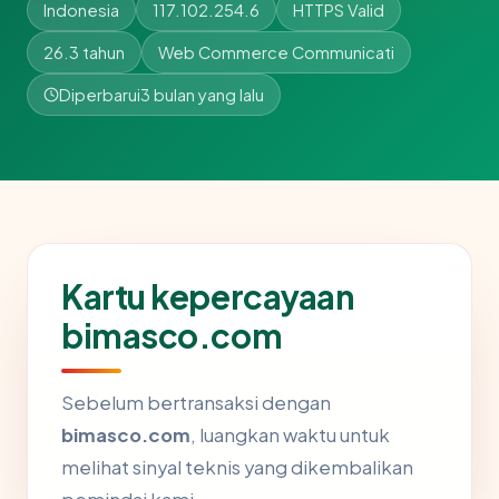
Indonesia
117.102.254.6
HTTPS Valid
26.3 tahun
Web Commerce Communicati
Diperbarui
3 bulan yang lalu
Kartu kepercayaan
bimasco.com
Sebelum bertransaksi dengan
bimasco.com
, luangkan waktu untuk
melihat sinyal teknis yang dikembalikan