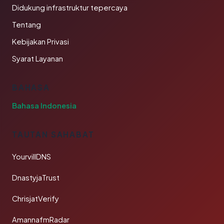
Didukung infrastruktur tepercaya
Tentang
Kebijakan Privasi
Syarat Layanan
BAHASA
Bahasa Indonesia
TAUTAN SAHABAT
YourvillDNS
DnastyjaTrust
ChrisjatVerify
AmannafmRadar