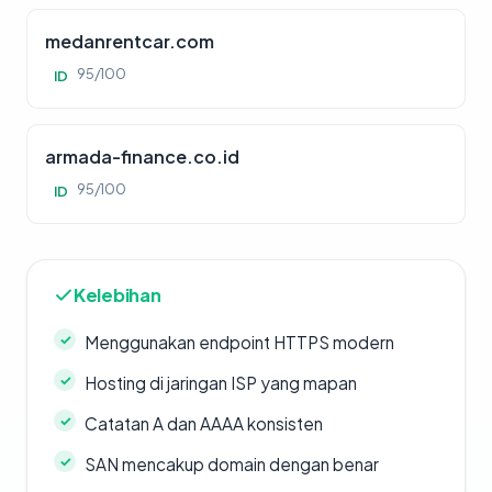
medanrentcar.com
95/100
ID
armada-finance.co.id
95/100
ID
Kelebihan
Menggunakan endpoint HTTPS modern
Hosting di jaringan ISP yang mapan
Catatan A dan AAAA konsisten
SAN mencakup domain dengan benar