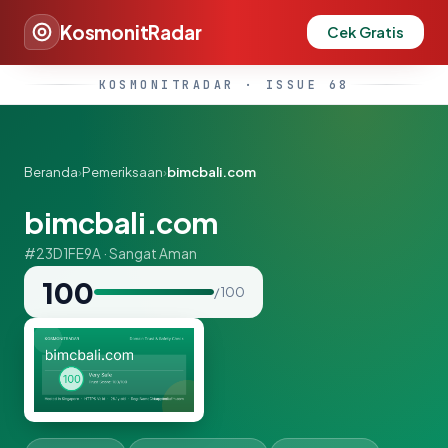
KosmonitRadar
Cek Gratis
KOSMONITRADAR · ISSUE 68
Beranda
›
Pemeriksaan
›
bimcbali.com
bimcbali.com
#23D1FE9A · Sangat Aman
100
/ 100