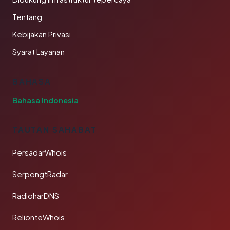
Tentang
Kebijakan Privasi
Syarat Layanan
BAHASA
Bahasa Indonesia
TAUTAN SAHABAT
PersadarWhois
SerpongtRadar
RadioharDNS
RelionteWhois