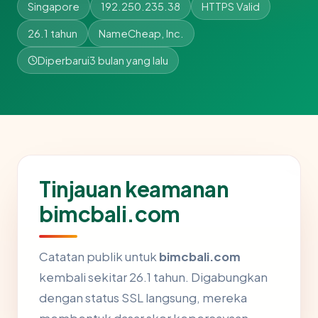
Singapore
192.250.235.38
HTTPS Valid
26.1 tahun
NameCheap, Inc.
Diperbarui
3 bulan yang lalu
Tinjauan keamanan
bimcbali.com
Catatan publik untuk
bimcbali.com
kembali sekitar 26.1 tahun. Digabungkan
dengan status SSL langsung, mereka