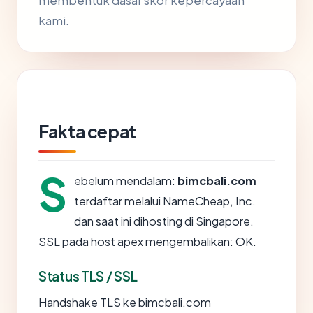
membentuk dasar skor kepercayaan
kami.
Fakta cepat
S
ebelum mendalam:
bimcbali.com
terdaftar melalui NameCheap, Inc.
dan saat ini dihosting di Singapore.
SSL pada host apex mengembalikan: OK.
Status TLS / SSL
Handshake TLS ke bimcbali.com