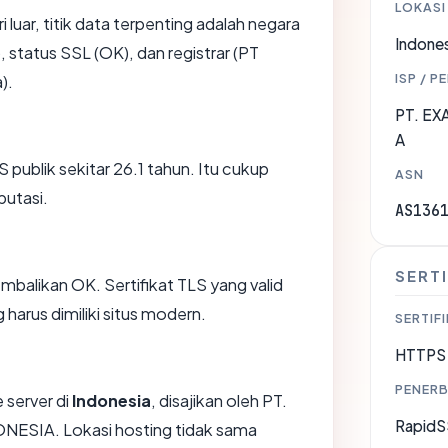
LOKASI
i luar, titik data terpenting adalah negara
Indones
, status SSL (OK), dan registrar (PT
ISP / P
).
PT. E
A
NS publik sekitar 26.1 tahun. Itu cukup
ASN
putasi.
AS136
SERTI
likan OK. Sertifikat TLS yang valid
harus dimiliki situs modern.
SERTIFI
HTTPS 
PENERB
 server di
Indonesia
, disajikan oleh PT.
RapidS
SIA. Lokasi hosting tidak sama