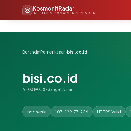
KosmonitRadar
INTELIJEN DOMAIN INDEPENDEN
Beranda
›
Pemeriksaan
›
bisi.co.id
bisi.co.id
#F0319058 · Sangat Aman
Indonesia
103.229.73.206
HTTPS Valid