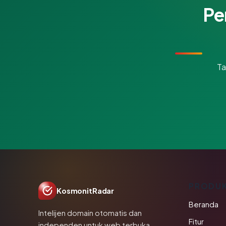
Pe
Ta
PRODU
KosmonitRadar
Beranda
Intelijen domain otomatis dan
Fitur
independen untuk web terbuka.