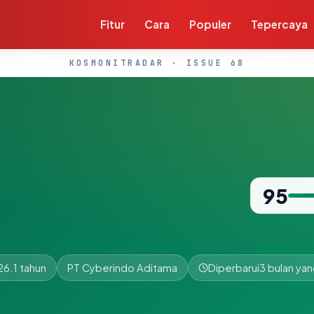
Fitur
Cara
Populer
Tepercaya
KOSMONITRADAR · ISSUE 68
95
26.1 tahun
PT Cyberindo Aditama
Diperbarui
3 bulan yan