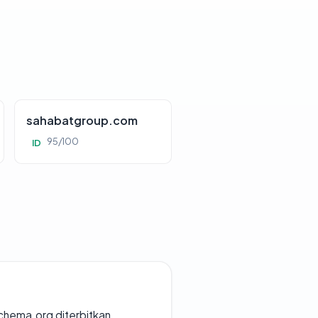
sahabatgroup.com
95/100
ID
chema.org diterbitkan