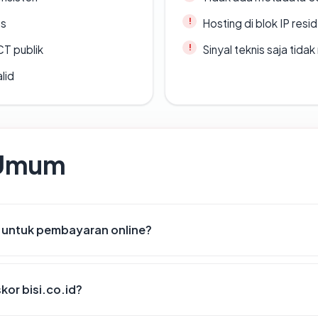
es
Hosting di blok IP resi
CT publik
Sinyal teknis saja tid
lid
 Umum
n untuk pembayaran online?
or bisi.co.id?