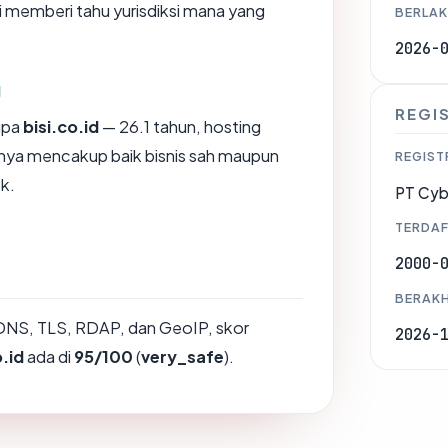
 memberi tahu yurisdiksi mana yang
BERLAK
2026-
g
REGI
upa
bisi.co.id
— 26.1 tahun, hosting
anya mencakup baik bisnis sah maupun
REGIST
k.
PT Cyb
TERDAF
2000-
BERAKH
DNS, TLS, RDAP, dan GeoIP, skor
2026-
o.id
ada di
95/100
(
very_safe
).