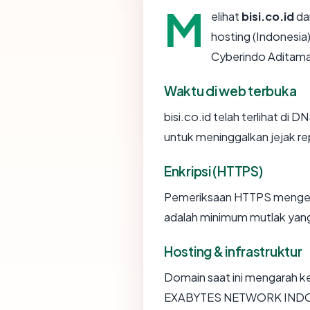
M
elihat
bisi.co.id
dar
hosting (Indonesia)
Cyberindo Aditama
Waktu di web terbuka
bisi.co.id telah terlihat di D
untuk meninggalkan jejak re
Enkripsi (HTTPS)
Pemeriksaan HTTPS mengemba
adalah minimum mutlak yang 
Hosting & infrastruktur
Domain saat ini mengarah ke
EXABYTES NETWORK INDONE