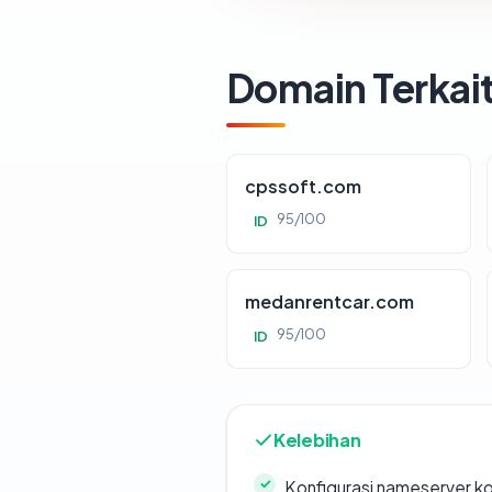
Domain Terkai
cpssoft.com
95/100
ID
medanrentcar.com
95/100
ID
Kelebihan
Konfigurasi nameserver k