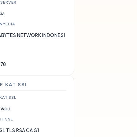
 SERVER
ia
ENYEDIA
XABYTES NETWORK INDONESI
170
FIKAT SSL
KAT SSL
Valid
IT SSL
SL TLS RSA CA G1