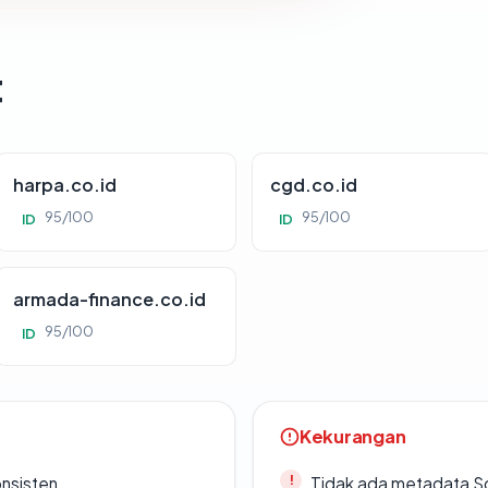
t
harpa.co.id
cgd.co.id
95/100
95/100
ID
ID
armada-finance.co.id
95/100
ID
Kekurangan
onsisten
Tidak ada metadata S