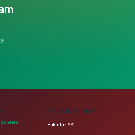
lam
yi.
A
TAUTAN SAHABAT
ndonesia
HakarfurnSSL