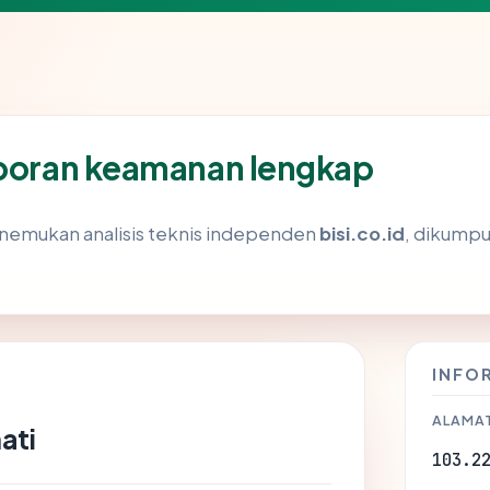
aporan keamanan lengkap
enemukan analisis teknis independen
bisi.co.id
, dikumpul
INFO
ALAMAT
ati
103.2