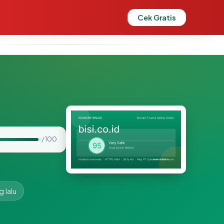
Cek Gratis
/ 100
g lalu