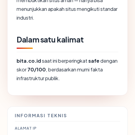
membuktikan situs aman — hanya bisa
menunjukkan apakah situs mengikuti standar
industri.
Dalam satu kalimat
bita.co.id
saat ini berperingkat
safe
dengan
skor
70/100
, berdasarkan murni fakta
infrastruktur publik.
INFORMASI TEKNIS
ALAMAT IP