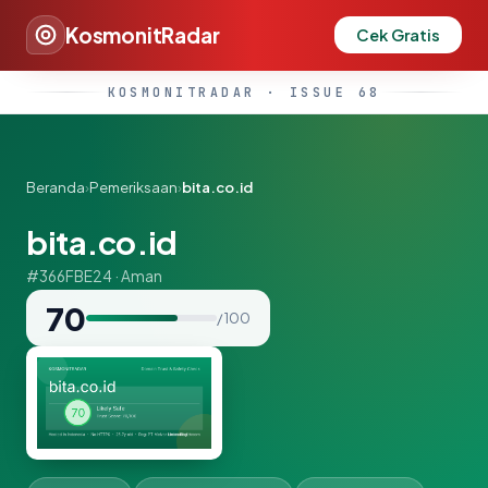
KosmonitRadar
Cek Gratis
KOSMONITRADAR · ISSUE 68
Beranda
›
Pemeriksaan
›
bita.co.id
bita.co.id
#366FBE24 · Aman
70
/ 100