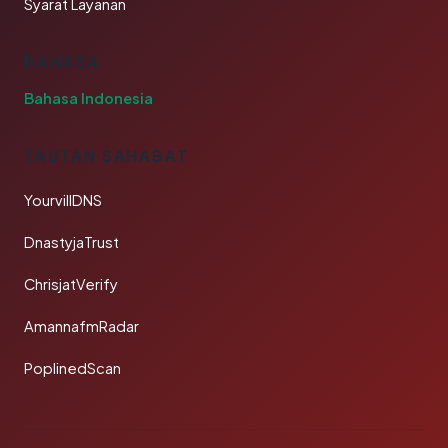
Syarat Layanan
BAHASA
Bahasa Indonesia
TAUTAN SAHABAT
YourvillDNS
DnastyjaTrust
ChrisjatVerify
AmannafmRadar
PoplinedScan