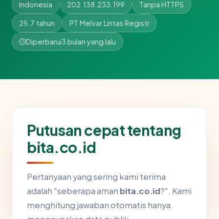
Indonesia
202.138.233.199
Tanpa HTTPS
25.7 tahun
PT Melvar Lintas Registr
Diperbarui
3 bulan yang lalu
Putusan cepat tentang
bita.co.id
Pertanyaan yang sering kami terima
adalah "seberapa aman
bita.co.id
?". Kami
menghitung jawaban otomatis hanya