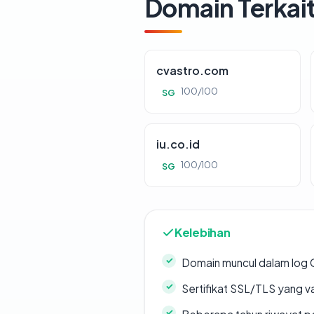
Domain Terkai
cvastro.com
100/100
SG
iu.co.id
100/100
SG
Kelebihan
Domain muncul dalam log 
Sertifikat SSL/TLS yang va