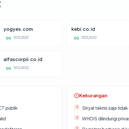
t
yogyes.com
kebi.co.id
100/100
100/100
SG
SG
alfascorpii.co.id
100/100
SG
Kekurangan
CT publik
Sinyal teknis saja tid
lid
WHOIS dilindungi priva