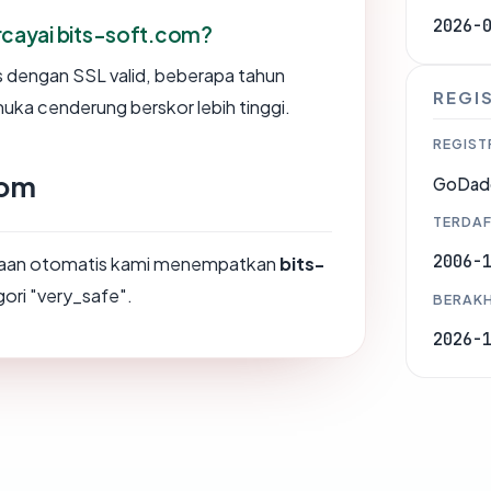
2026-
cayai bits-soft.com?
us dengan SSL valid, beberapa tahun
REGI
muka cenderung berskor lebih tinggi.
REGIST
com
GoDad
TERDAF
2006-
ksaan otomatis kami menempatkan
bits-
gori "very_safe".
BERAKH
2026-