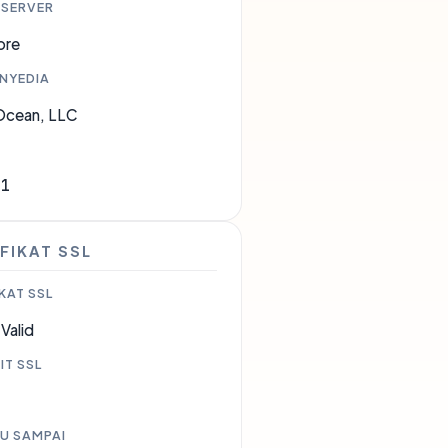
 SERVER
ore
ENYEDIA
lOcean, LLC
61
FIKAT SSL
KAT SSL
Valid
IT SSL
U SAMPAI