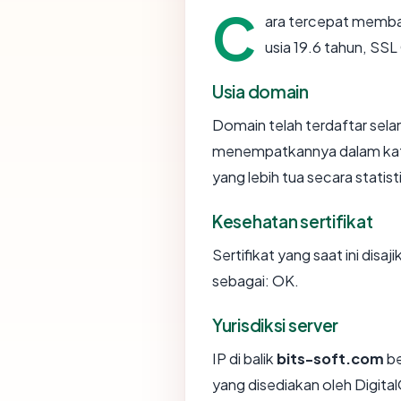
C
ara tercepat memb
usia 19.6 tahun, SS
Usia domain
Domain telah terdaftar sela
menempatkannya dalam kat
yang lebih tua secara statist
Kesehatan sertifikat
Sertifikat yang saat ini disaj
sebagai: OK.
Yurisdiksi server
IP di balik
bits-soft.com
be
yang disediakan oleh Digita