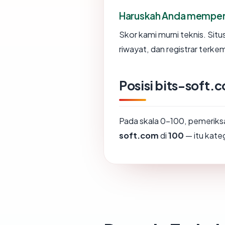
Haruskah Anda memper
Skor kami murni teknis. Sit
riwayat, dan registrar terke
Posisi bits-soft.
Pada skala 0-100, pemeri
soft.com
di
100
— itu kate