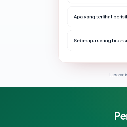
Apa yang terlihat beris
Seberapa sering bits-s
Laporan in
Pe