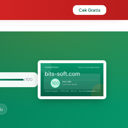
Cek Gratis
/ 100
lu