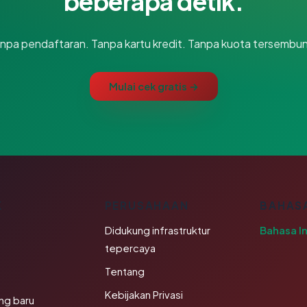
beberapa detik.
npa pendaftaran. Tanpa kartu kredit. Tanpa kuota tersembun
Mulai cek gratis →
K
PERUSAHAAN
BAHAS
Didukung infrastruktur
Bahasa I
tepercaya
Tentang
Kebijakan Privasi
ng baru