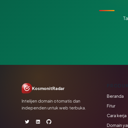
Ta
PRODU
KosmonitRadar
Beranda
Intelijen domain otomatis dan
Fitur
independen untuk web terbuka.
Cara kerja
Domain ya