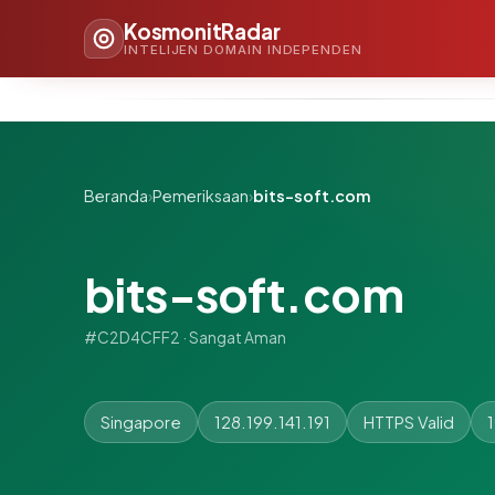
KosmonitRadar
INTELIJEN DOMAIN INDEPENDEN
Beranda
›
Pemeriksaan
›
bits-soft.com
bits-soft.com
#C2D4CFF2 · Sangat Aman
Singapore
128.199.141.191
HTTPS Valid
1