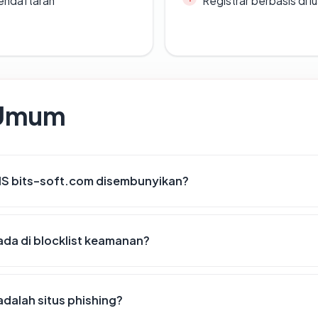
endaftaran
Registrar berbasis di l
 Umum
S bits-soft.com disembunyikan?
da di blocklist keamanan?
dalah situs phishing?