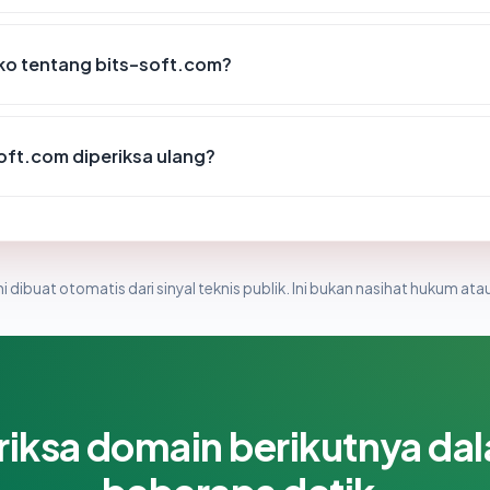
iko tentang bits-soft.com?
oft.com diperiksa ulang?
i dibuat otomatis dari sinyal teknis publik. Ini bukan nasihat hukum atau
riksa domain berikutnya da