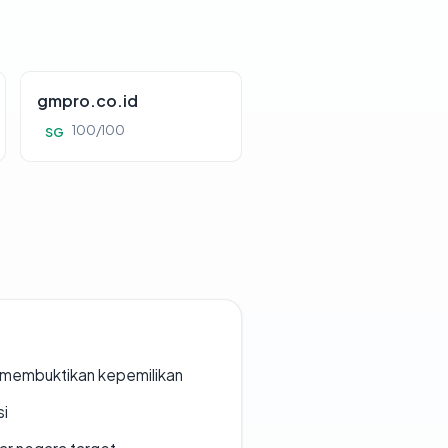
gmpro.co.id
100/100
SG
ak membuktikan kepemilikan
si