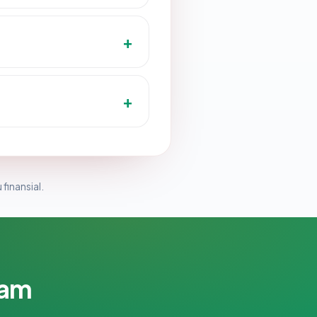
 finansial.
lam