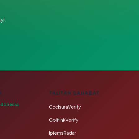
yi.
A
TAUTAN SAHABAT
ndonesia
CcclsuraVerify
GolflinkVerify
IpiemsRadar