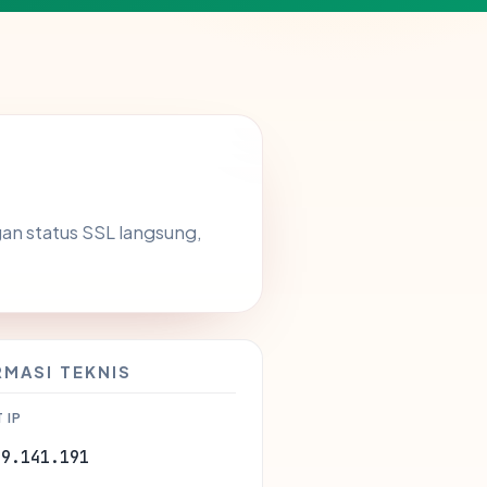
an status SSL langsung,
RMASI TEKNIS
 IP
99.141.191