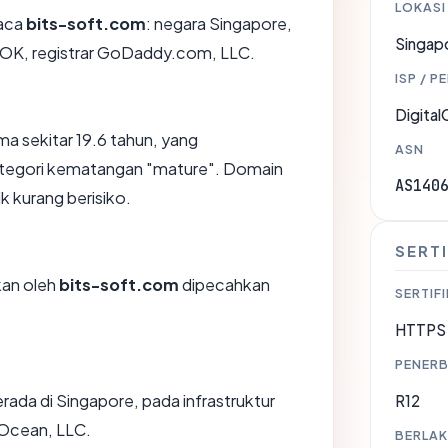
LOKASI
aca
bits-soft.com
: negara Singapore,
Singap
L OK, registrar GoDaddy.com, LLC.
ISP / P
Digita
ma sekitar 19.6 tahun, yang
ASN
egori kematangan "mature". Domain
AS140
ik kurang berisiko.
SERTI
ikan oleh
bits-soft.com
dipecahkan
SERTIFI
HTTPS 
PENERB
rada di Singapore, pada infrastruktur
R12
lOcean, LLC.
BERLAK