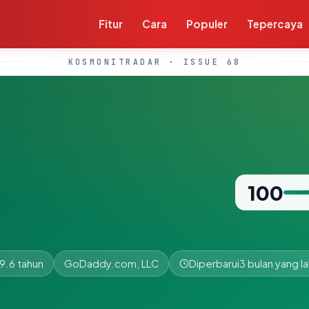
Fitur
Cara
Populer
Tepercaya
KOSMONITRADAR · ISSUE 68
100
9.6 tahun
GoDaddy.com, LLC
Diperbarui
3 bulan yang la