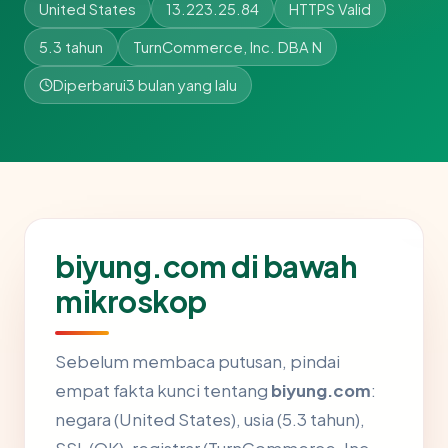
United States
13.223.25.84
HTTPS Valid
5.3 tahun
TurnCommerce, Inc. DBA N
Diperbarui
3 bulan yang lalu
biyung.com di bawah
mikroskop
Sebelum membaca putusan, pindai
empat fakta kunci tentang
biyung.com
:
negara (United States), usia (5.3 tahun),