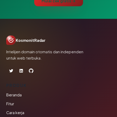
Mulai cek gratis →
KosmonitRadar
Intelijen domain otomatis dan independen
untuk web terbuka.
PRODUK
Beranda
Fitur
Cara kerja