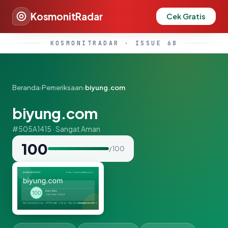
KosmonitRadar
Cek Gratis
KOSMONITRADAR · ISSUE 68
Beranda
›
Pemeriksaan
›
biyung.com
biyung.com
#505A1415 · Sangat Aman
100
/ 100