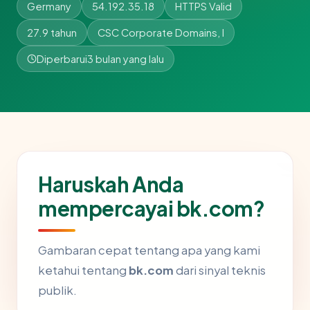
Germany
54.192.35.18
HTTPS Valid
27.9 tahun
CSC Corporate Domains, I
Diperbarui
3 bulan yang lalu
Haruskah Anda
mempercayai bk.com?
Gambaran cepat tentang apa yang kami
ketahui tentang
bk.com
dari sinyal teknis
publik.