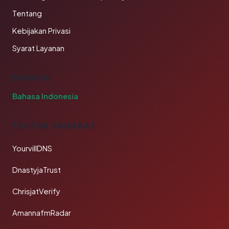
Tentang
Kebijakan Privasi
Syarat Layanan
BAHASA
Bahasa Indonesia
TAUTAN SAHABAT
YourvillDNS
DnastyjaTrust
ChrisjatVerify
AmannafmRadar