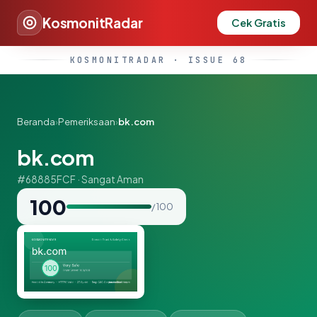
KosmonitRadar
Cek Gratis
KOSMONITRADAR · ISSUE 68
Beranda
›
Pemeriksaan
›
bk.com
bk.com
#68885FCF · Sangat Aman
100
/ 100