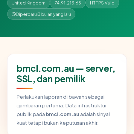
United Kingdom
74.91.213.63
HTTPS Valid
Diperbarui
3 bulan yang lalu
bmcl.com.au — server,
SSL, dan pemilik
Perlakukan laporan di bawah sebagai
gambaran pertama. Data infrastruktur
publik pada
bmcl.com.au
adalah sinyal
kuat tetapi bukan keputusan akhir.