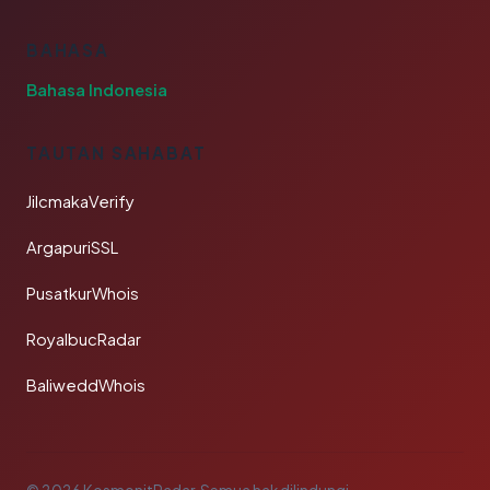
BAHASA
Bahasa Indonesia
TAUTAN SAHABAT
JilcmakaVerify
ArgapuriSSL
PusatkurWhois
RoyalbucRadar
BaliweddWhois