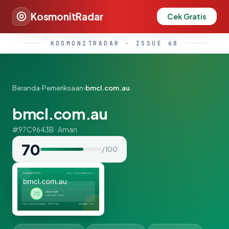
KosmonitRadar
Cek Gratis
KOSMONITRADAR · ISSUE 68
Beranda
›
Pemeriksaan
›
bmcl.com.au
bmcl.com.au
#97C9643B · Aman
70
/ 100