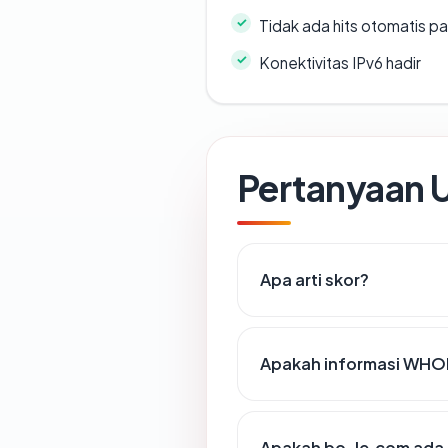
Tidak ada hits otomatis pa
Konektivitas IPv6 hadir
Pertanyaan
Apa arti skor?
Apakah informasi WHO
Apakah bo-le.com ada 