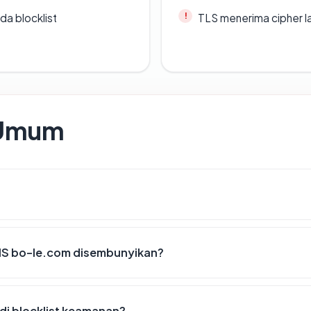
da blocklist
TLS menerima cipher 
 Umum
IS bo-le.com disembunyikan?
di blocklist keamanan?