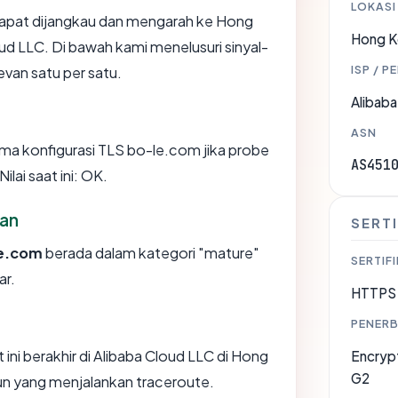
LOKASI
apat dijangkau dan mengarah ke Hong
Hong 
ud LLC. Di bawah kami menelusuri sinyal-
ISP / P
levan satu per satu.
Alibab
ASN
a konfigurasi TLS bo-le.com jika probe
AS451
lai saat ini: OK.
an
SERTI
e.com
berada dalam kategori "mature"
SERTIFI
ar.
HTTPS 
PENERB
 ini berakhir di Alibaba Cloud LLC di Hong
Encryp
G2
pun yang menjalankan traceroute.