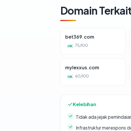
Domain Terkai
bet369.com
75/100
HK
mylexxus.com
60/100
HK
Kelebihan
Tidak ada jejak pemindaia
Infrastruktur merespons d