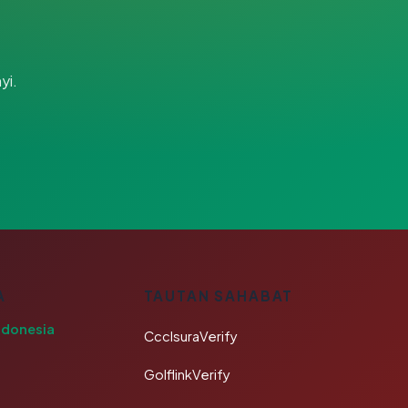
yi.
A
TAUTAN SAHABAT
ndonesia
CcclsuraVerify
GolflinkVerify