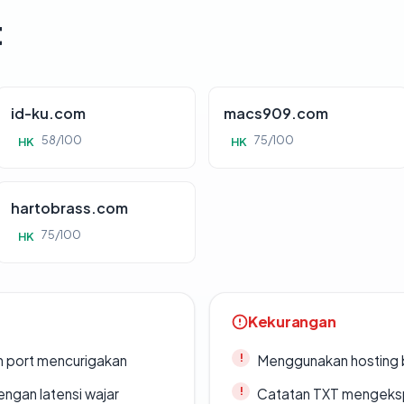
t
id-ku.com
macs909.com
58/100
75/100
HK
HK
hartobrass.com
75/100
HK
Kekurangan
n port mencurigakan
Menggunakan hosting 
engan latensi wajar
Catatan TXT mengeksp