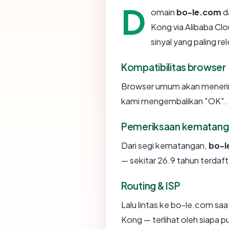
D
omain
bo-le.com
d
Kong via Alibaba Clo
sinyal yang paling re
Kompatibilitas browser
Browser umum akan menerim
kami mengembalikan "OK". Ni
Pemeriksaan kematang
Dari segi kematangan,
bo-l
— sekitar 26.9 tahun terdaft
Routing & ISP
Lalu lintas ke bo-le.com saat
Kong — terlihat oleh siapa 