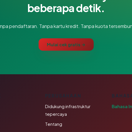
beberapa detik.
npa pendaftaran. Tanpa kartu kredit. Tanpa kuota tersembun
Mulai cek gratis →
K
PERUSAHAAN
BAHAS
Didukung infrastruktur
Bahasa I
tepercaya
Tentang