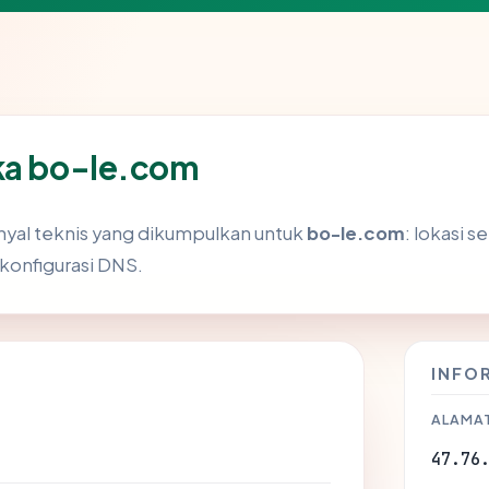
uka bo-le.com
nyal teknis yang dikumpulkan untuk
bo-le.com
: lokasi s
 konfigurasi DNS.
INFO
ALAMAT
47.76