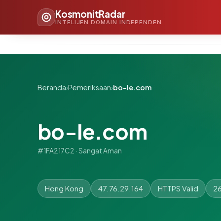
KosmonitRadar
INTELIJEN DOMAIN INDEPENDEN
Beranda
›
Pemeriksaan
›
bo-le.com
bo-le.com
#1FA217C2 · Sangat Aman
Hong Kong
47.76.29.164
HTTPS Valid
26