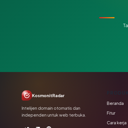
Ta
PRODU
KosmonitRadar
Beranda
Intelijen domain otomatis dan
Fitur
independen untuk web terbuka.
Cara kerja