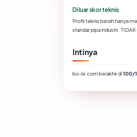
Di luar skor teknis
Profil teknis bersih hanya 
standar pipa industri. TIDA
Intinya
bo-le.com berakhir di
100/