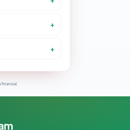
 finansial.
lam