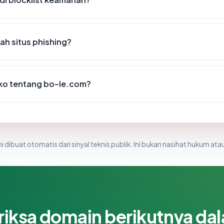
h situs phishing?
siko tentang bo-le.com?
i dibuat otomatis dari sinyal teknis publik. Ini bukan nasihat hukum atau
riksa domain berikutnya da