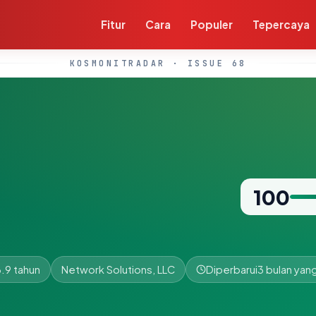
Fitur
Cara
Populer
Tepercaya
KOSMONITRADAR · ISSUE 68
100
.9 tahun
Network Solutions, LLC
Diperbarui
3 bulan yang