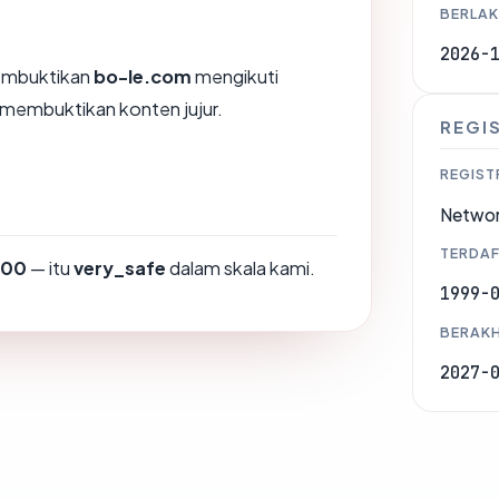
BERLAK
2026-
membuktikan
bo-le.com
mengikuti
K membuktikan konten jujur.
REGI
REGIST
Networ
TERDAF
100
— itu
very_safe
dalam skala kami.
1999-
BERAKH
2027-