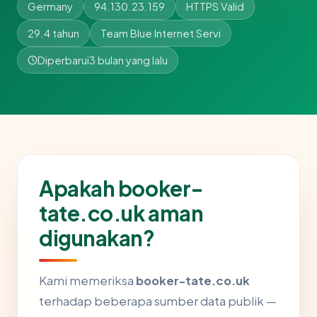
Germany
94.130.23.159
HTTPS Valid
29.4 tahun
Team Blue Internet Servi
Diperbarui
3 bulan yang lalu
Apakah booker-
tate.co.uk aman
digunakan?
Kami memeriksa
booker-tate.co.uk
terhadap beberapa sumber data publik —