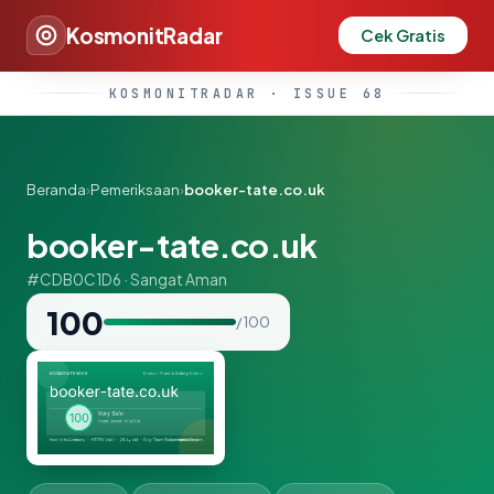
KosmonitRadar
Cek Gratis
KOSMONITRADAR · ISSUE 68
Beranda
›
Pemeriksaan
›
booker-tate.co.uk
booker-tate.co.uk
#CDB0C1D6 · Sangat Aman
100
/ 100