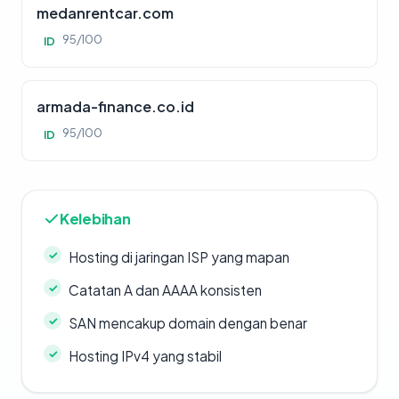
medanrentcar.com
95/100
ID
armada-finance.co.id
95/100
ID
Kelebihan
Hosting di jaringan ISP yang mapan
Catatan A dan AAAA konsisten
SAN mencakup domain dengan benar
Hosting IPv4 yang stabil