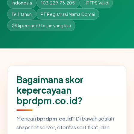
Indonesia
103.229.73.205
HTTPS Valid
19.1 tahun
PT Registrasi Nama Domai
Diperbarui
3 bulan yang lalu
Bagaimana skor
kepercayaan
bprdpm.co.id?
Mencari
bprdpm.co.id
? Di bawah adalah
snapshot server, otoritas sertifikat, dan