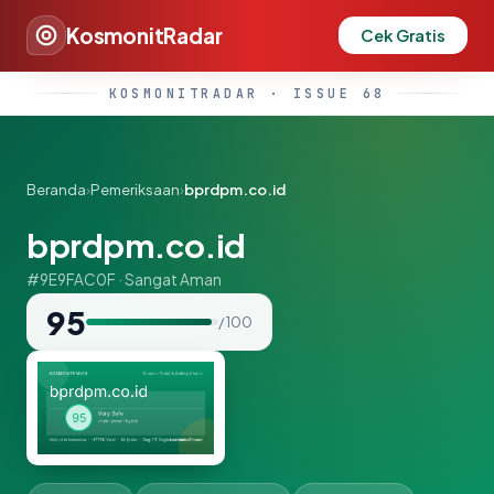
KosmonitRadar
Cek Gratis
KOSMONITRADAR · ISSUE 68
Beranda
›
Pemeriksaan
›
bprdpm.co.id
bprdpm.co.id
#9E9FAC0F · Sangat Aman
95
/ 100