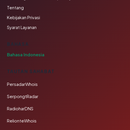
Tentang
Kebijakan Privasi
Syarat Layanan
BAHASA
Bahasa Indonesia
TAUTAN SAHABAT
PersadarWhois
SerpongtRadar
RadioharDNS
RelionteWhois