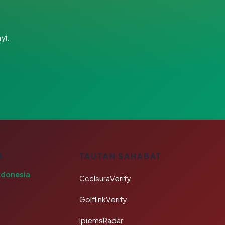
yi.
A
TAUTAN SAHABAT
ndonesia
CcclsuraVerify
GolflinkVerify
IpiemsRadar