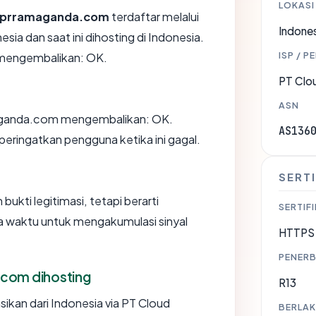
LOKASI
prramaganda.com
terdaftar melalui
Indones
a dan saat ini dihosting di Indonesia.
ISP / P
 mengembalikan: OK.
PT Clo
ASN
ganda.com mengembalikan: OK.
AS136
ingatkan pengguna ketika ini gagal.
SERTI
ukti legitimasi, tetapi berarti
SERTIFI
 waktu untuk mengakumulasi sinyal
HTTPS 
PENERB
com dihosting
R13
kan dari Indonesia via PT Cloud
BERLAK