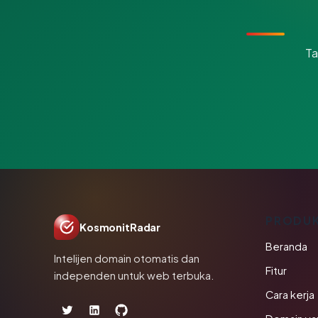
Ta
PRODU
KosmonitRadar
Beranda
Intelijen domain otomatis dan
Fitur
independen untuk web terbuka.
Cara kerja