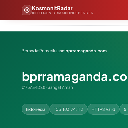
KosmonitRadar
INTELIJEN DOMAIN INDEPENDEN
Beranda
›
Pemeriksaan
›
bprramaganda.com
bprramaganda.c
#75AE4D28 · Sangat Aman
Indonesia
103.183.74.112
HTTPS Valid
8.