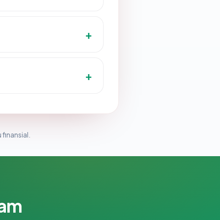
 finansial.
lam