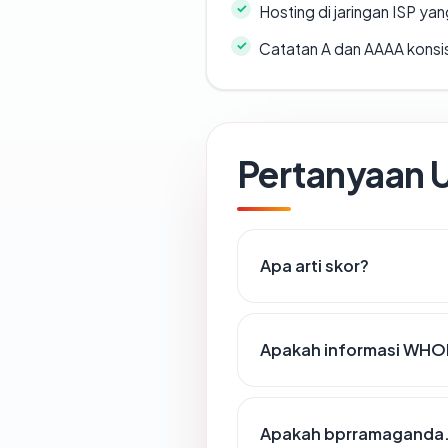
Hosting di jaringan ISP y
Catatan A dan AAAA konsi
Pertanyaan
Apa arti skor?
Apakah informasi WHO
Apakah bprramaganda.c