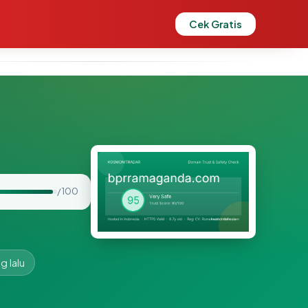
Cek Gratis
/ 100
g lalu