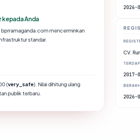
2026-
or kepada Anda
REGI
s bprramaganda.com mencerminkan
nfrastruktur standar.
REGIST
CV. Ru
TERDAF
2017-
0 (
very_safe
). Nilai dihitung ulang
BERAKH
an publik terbaru.
2026-