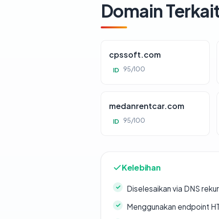
Domain Terkai
cpssoft.com
95/100
ID
medanrentcar.com
95/100
ID
Kelebihan
Diselesaikan via DNS rekurs
Menggunakan endpoint H