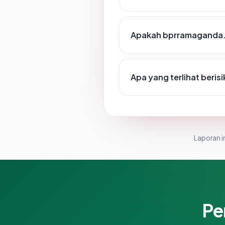
Apakah bprramaganda.c
Apa yang terlihat ber
Laporan in
Pe