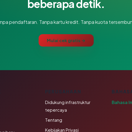
beberapa detik.
npa pendaftaran. Tanpa kartu kredit. Tanpa kuota tersembun
Mulai cek gratis →
K
PERUSAHAAN
BAHAS
Didukung infrastruktur
Bahasa I
tepercaya
Tentang
Kebijakan Privasi