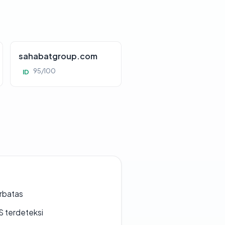
sahabatgroup.com
95/100
ID
erbatas
S terdeteksi