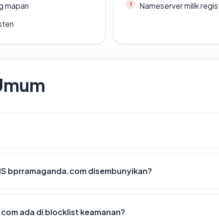
ang mapan
Nameserver milik regi
sten
 Umum
IS bprramaganda.com disembunyikan?
om ada di blocklist keamanan?