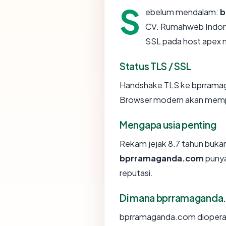
S
ebelum mendalam:
b
CV. Rumahweb Indonesi
SSL pada host apex
Status TLS / SSL
Handshake TLS ke bprrama
Browser modern akan memper
Mengapa usia penting
Rekam jejak 8.7 tahun bukan b
bprramaganda.com
punya
reputasi.
Di mana bprramaganda.
bprramaganda.com dioperasi