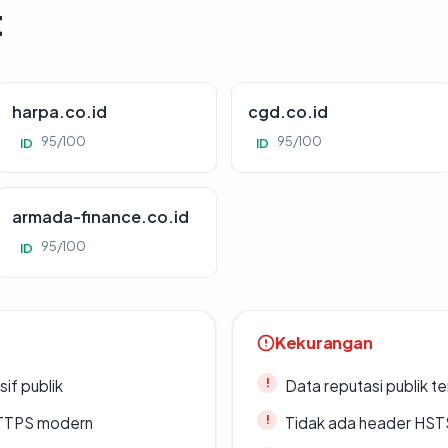
t
harpa.co.id
cgd.co.id
95/100
95/100
ID
ID
armada-finance.co.id
95/100
ID
Kekurangan
if publik
Data reputasi publik t
TTPS modern
Tidak ada header HST