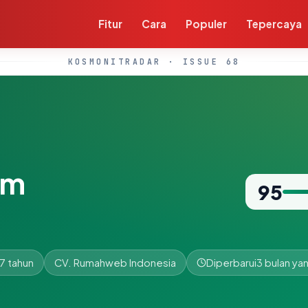
Fitur
Cara
Populer
Tepercaya
KOSMONITRADAR · ISSUE 68
om
95
7 tahun
CV. Rumahweb Indonesia
Diperbarui
3 bulan yan