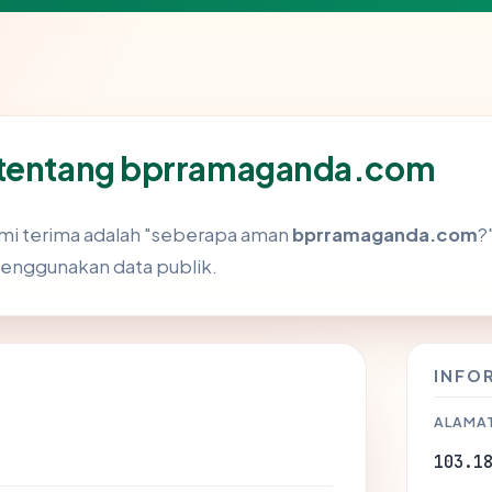
 tentang bprramaganda.com
ami terima adalah "seberapa aman
bprramaganda.com
?
enggunakan data publik.
INFO
ALAMAT
103.1