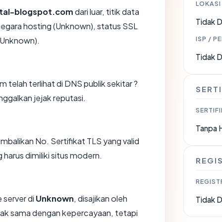
LOKASI
ital-blogspot.com
dari luar, titik data
Tidak D
negara hosting (Unknown), status SSL
ISP / P
 (Unknown).
Tidak D
telah terlihat di DNS publik sekitar ?
SERTI
ggalkan jejak reputasi.
SERTIFI
Tanpa 
likan No. Sertifikat TLS yang valid
harus dimiliki situs modern.
REGI
REGIST
 server di
Unknown
, disajikan oleh
Tidak D
dak sama dengan kepercayaan, tetapi