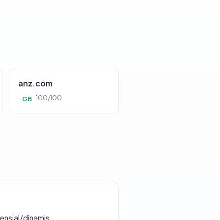
anz.com
100/100
GB
densial/dinamis