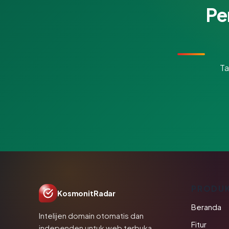
Pe
Ta
PRODU
KosmonitRadar
Beranda
Intelijen domain otomatis dan
Fitur
independen untuk web terbuka.