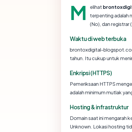
M
elihat
brontoxdig
terpenting adalah 
(No), dan registrar
Waktu di web terbuka
brontoxdigital-blogspot.com 
tahun. Itu cukup untuk menin
Enkripsi (HTTPS)
Pemeriksaan HTTPS mengemba
adalah minimum mutlak yang 
Hosting & infrastruktur
Domain saat ini mengarah ke
Unknown. Lokasi hosting ti