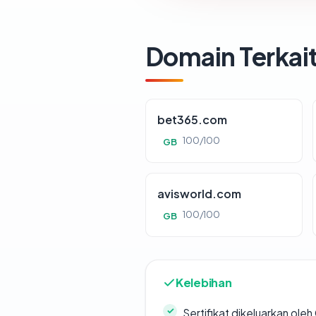
Domain Terkai
bet365.com
100/100
GB
avisworld.com
100/100
GB
Kelebihan
Sertifikat dikeluarkan oleh