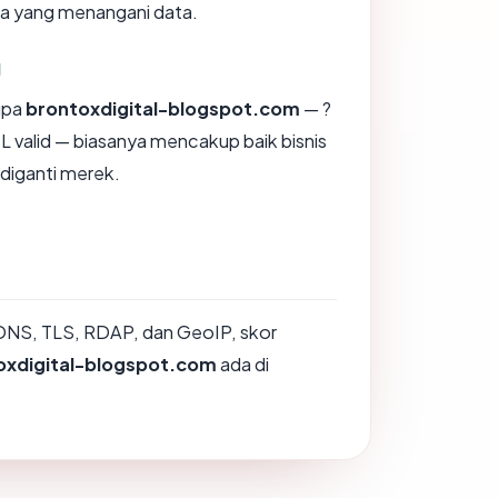
na yang menangani data.
g
upa
brontoxdigital-blogspot.com
— ?
 valid — biasanya mencakup baik bisnis
diganti merek.
DNS, TLS, RDAP, dan GeoIP, skor
oxdigital-blogspot.com
ada di