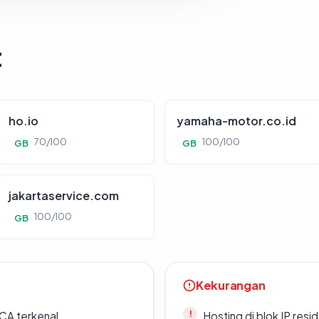
t
ho.io
yamaha-motor.co.id
70/100
100/100
GB
GB
jakartaservice.com
100/100
GB
Kekurangan
 CA terkenal
Hosting di blok IP resi