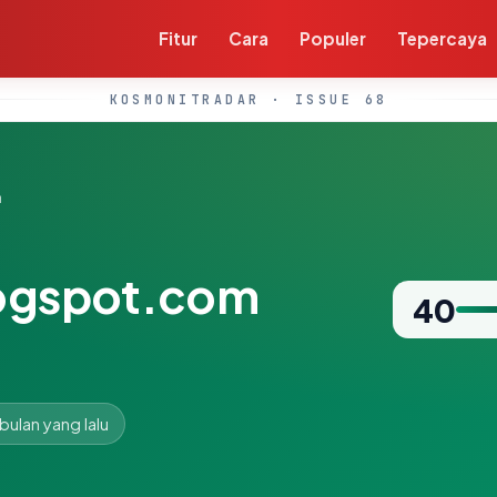
Fitur
Cara
Populer
Tepercaya
KOSMONITRADAR · ISSUE 68
m
logspot.com
40
 bulan yang lalu