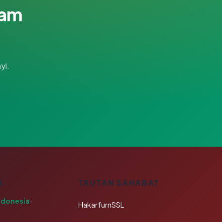
lam
yi.
A
TAUTAN SAHABAT
ndonesia
HakarfurnSSL