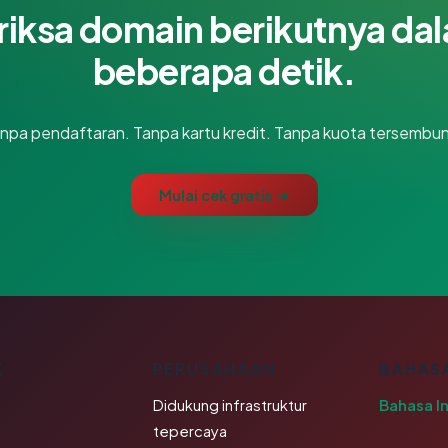
riksa domain berikutnya da
beberapa detik.
npa pendaftaran. Tanpa kartu kredit. Tanpa kuota tersembun
Mulai cek gratis →
K
PERUSAHAAN
BAHAS
Didukung infrastruktur
Bahasa I
tepercaya