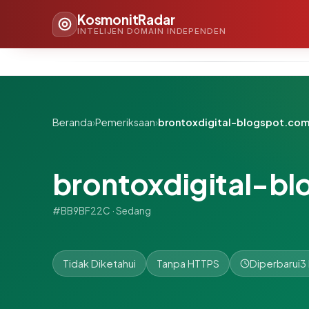
KosmonitRadar
INTELIJEN DOMAIN INDEPENDEN
Beranda
›
Pemeriksaan
›
brontoxdigital-blogspot.co
brontoxdigital-b
#BB9BF22C · Sedang
Tidak Diketahui
Tanpa HTTPS
Diperbarui
3