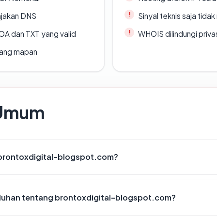
ajakan DNS
Sinyal teknis saja tid
A dan TXT yang valid
WHOIS dilindungi priva
 yang mapan
 Umum
 brontoxdigital-blogspot.com?
luhan tentang brontoxdigital-blogspot.com?