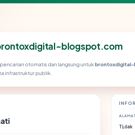
 brontoxdigital-blogspot.com
i pencarian otomatis dan langsung untuk
brontoxdigital
a infrastruktur publik.
INFO
ALAMAT
ati
Tidak