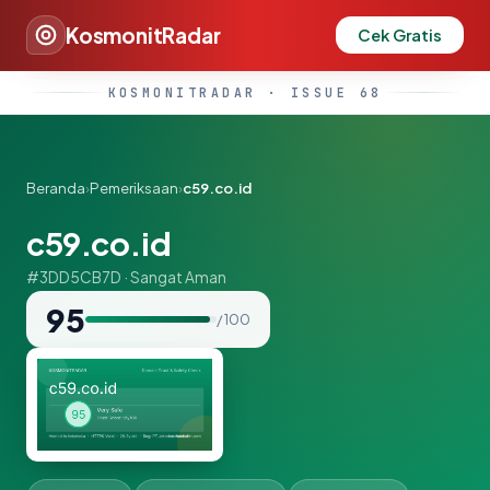
KosmonitRadar
Cek Gratis
KOSMONITRADAR · ISSUE 68
Beranda
›
Pemeriksaan
›
c59.co.id
c59.co.id
#3DD5CB7D · Sangat Aman
95
/ 100