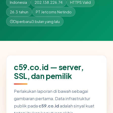
Indonesia
202.138.226.74
HTTPS Valid
26.3 tahun
PT Jetcoms Netindo
Diperbarui
3 bulan yang lalu
c59.co.id — server,
SSL, dan pemilik
Perlakukan laporan di bawah sebagai
gambaran pertama. Data infrastruktur
publik pada
c59.co.id
adalah sinyal kuat