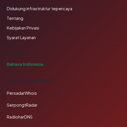
Didukung infrastruktur tepercaya
Tentang
Kebijakan Privasi
Syarat Layanan
BAHASA
Bahasa Indonesia
TAUTAN SAHABAT
PersadarWhois
SerpongtRadar
RadioharDNS