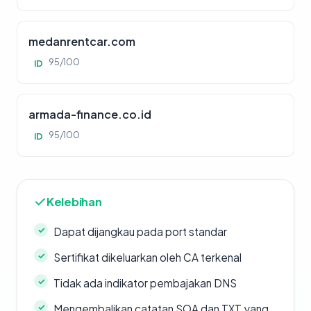
medanrentcar.com
95/100
ID
armada-finance.co.id
95/100
ID
Kelebihan
Dapat dijangkau pada port standar
Sertifikat dikeluarkan oleh CA terkenal
Tidak ada indikator pembajakan DNS
Mengembalikan catatan SOA dan TXT yang