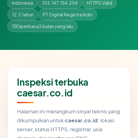
Indonesia
103.147.154.204
HTTPS Valid
12.2 tahun
PT Digital Registra Indo
Diperbarui
3 bulan yang lalu
Inspeksi terbuka
caesar.co.id
Halaman ini merangkum sinyal teknis yang
dikumpulkan untuk
caesar.co.id
: lokasi
server, status HTTPS, registrar, usia