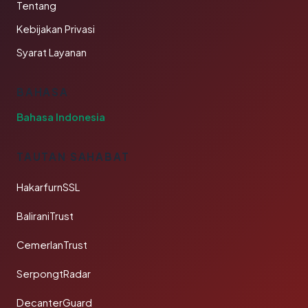
Tentang
Kebijakan Privasi
Syarat Layanan
BAHASA
Bahasa Indonesia
TAUTAN SAHABAT
HakarfurnSSL
BaliraniTrust
CemerlanTrust
SerpongtRadar
DecanterGuard