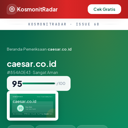
KosmonitRadar
Cek Gratis
KOSMONITRADAR · ISSUE 68
Beranda
›
Pemeriksaan
›
caesar.co.id
caesar.co.id
#854A0E43 · Sangat Aman
95
/ 100