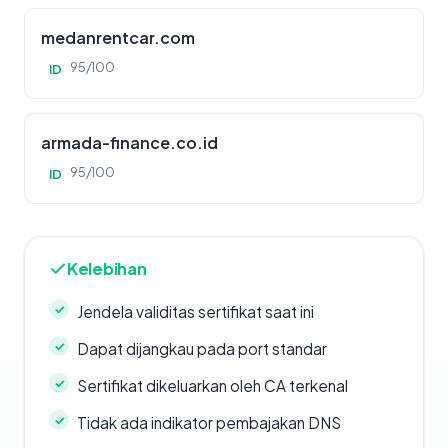
medanrentcar.com
95/100
ID
armada-finance.co.id
95/100
ID
Kelebihan
Jendela validitas sertifikat saat ini
Dapat dijangkau pada port standar
Sertifikat dikeluarkan oleh CA terkenal
Tidak ada indikator pembajakan DNS