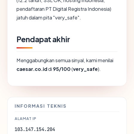
(12.2 tahun, SSL OK, hosting Indonesia,
pendaftaran PT Digital Registra Indonesia)
jatuh dalam pita "very_safe".
Pendapat akhir
Menggabungkan semua sinyal, kami menilai
caesar.co.id
di
95/100
(
very_safe
).
INFORMASI TEKNIS
ALAMAT IP
103.147.154.204