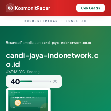
KosmonitRadar
Cek Gratis
KOSMONITRADAR · ISSUE 68
Beranda
›
Pemeriksaan
›
candi-jaya-indonetwork.co.id
candi-jaya-indonetwork.c
o.id
#6F481D1C · Sedang
40
/ 100